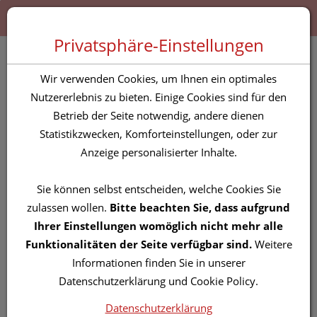
Zum “Inhalt dieser Seite” springen [AK + 0]
Zum Menü “Produkte” springen [AK + 1]
Zum Menü “Über uns / Service” springen [AK + 2]
Zu “Shop-Menüs” springen [AK + 3]
Zum "Barrierefreiheits-Menü" springen [AK + 4]
Zu den “Fusszeilen-Informationen” springen [AK + 5]
Toggle 
Produktsuche
Privatsphäre-Einstellungen
Produkt, Anwendung, ...
Wir verwenden Cookies, um Ihnen ein optimales
Nutzererlebnis zu bieten. Einige Cookies sind für den
Betrieb der Seite notwendig, andere dienen
Angaben zur Platzierung von Suchergebnissen.
Mehr
Statistikzwecken, Komforteinstellungen, oder zur
erfahren
Anzeige personalisierter Inhalte.
Sie können selbst entscheiden, welche Cookies Sie
zulassen wollen.
Bitte beachten Sie, dass aufgrund
Zahlungsmöglichkeiten
Ihrer Einstellungen womöglich nicht mehr alle
Funktionalitäten der Seite verfügbar sind.
Weitere
Informationen finden Sie in unserer
Datenschutzerklärung und Cookie Policy.
Datenschutzerklärung