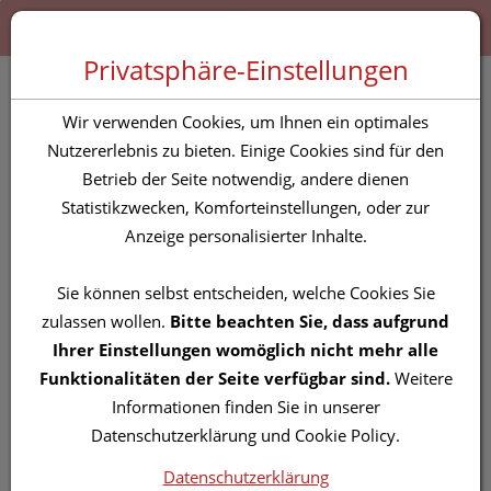
Zum “Inhalt dieser Seite” springen [AK + 0]
Zum Menü “Produkte” springen [AK + 1]
Zum Menü “Über uns / Service” springen [AK + 2]
Zu “Shop-Menüs” springen [AK + 3]
Zum "Barrierefreiheits-Menü" springen [AK + 4]
Zu den “Fusszeilen-Informationen” springen [AK + 5]
Toggle 
Produktsuche
Privatsphäre-Einstellungen
Wir verwenden Cookies, um Ihnen ein optimales
Impressum /
Nutzererlebnis zu bieten. Einige Cookies sind für den
Betrieb der Seite notwendig, andere dienen
Haftungsausschluß
Statistikzwecken, Komforteinstellungen, oder zur
Anzeige personalisierter Inhalte.
Offenlegung nach § 25
Mediengesetz, Angaben nach E-
Sie können selbst entscheiden, welche Cookies Sie
Commerce Gesetz
zulassen wollen.
Bitte beachten Sie, dass aufgrund
Ihrer Einstellungen womöglich nicht mehr alle
Webseiten-Betreiber
Funktionalitäten der Seite verfügbar sind.
Weitere
Informationen finden Sie in unserer
Beethoven-Apotheke
Datenschutzerklärung und Cookie Policy.
Mag.pharm. Welzel KG
Datenschutzerklärung