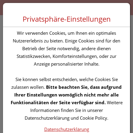
Zum “Inhalt dieser Seite” springen [AK + 0]
Zum Menü “Produkte” springen [AK + 1]
Zum Menü “Über uns / Service” springen [AK + 2]
Zu “Shop-Menüs” springen [AK + 3]
Zum "Barrierefreiheits-Menü" springen [AK + 4]
Zu den “Fusszeilen-Informationen” springen [AK + 5]
Toggle 
Produktsuche
Privatsphäre-Einstellungen
Wir verwenden Cookies, um Ihnen ein optimales
Wir komponieren Gesundheit.
Nutzererlebnis zu bieten. Einige Cookies sind für den
Betrieb der Seite notwendig, andere dienen
Arzneimittel online kaufen.
Statistikzwecken, Komforteinstellungen, oder zur
Anzeige personalisierter Inhalte.
Zahlreiche Produkte.
Sichere Bestellung.
Sie können selbst entscheiden, welche Cookies Sie
Kompetente Beratung.
zulassen wollen.
Bitte beachten Sie, dass aufgrund
Schnelle Zustellung.
Ihrer Einstellungen womöglich nicht mehr alle
Funktionalitäten der Seite verfügbar sind.
Weitere
Informationen finden Sie in unserer
Datenschutzerklärung und Cookie Policy.
Produkte ...
Datenschutzerklärung