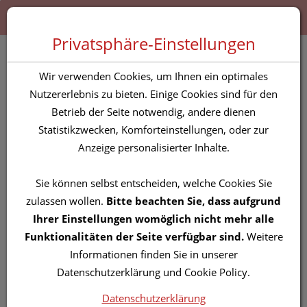
Zum “Inhalt dieser Seite” springen [AK + 0]
Zum Menü “Produkte” springen [AK + 1]
Zum Menü “Über uns / Service” springen [AK + 2]
Zu “Shop-Menüs” springen [AK + 3]
Zum "Barrierefreiheits-Menü" springen [AK + 4]
Zu den “Fusszeilen-Informationen” springen [AK + 5]
Toggle 
Produktsuche
Privatsphäre-Einstellungen
ZITRONENMELISSENOEL
Wir verwenden Cookies, um Ihnen ein optimales
SALBE 5% 100 G
Nutzererlebnis zu bieten. Einige Cookies sind für den
Betrieb der Seite notwendig, andere dienen
Statistikzwecken, Komforteinstellungen, oder zur
PZN: 5802974
Anzeige personalisierter Inhalte.
Sie können selbst entscheiden, welche Cookies Sie
zulassen wollen.
Bitte beachten Sie, dass aufgrund
Ihrer Einstellungen womöglich nicht mehr alle
Funktionalitäten der Seite verfügbar sind.
Weitere
Informationen finden Sie in unserer
Datenschutzerklärung und Cookie Policy.
Datenschutzerklärung