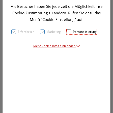
Als Besucher haben Sie jederzeit die Möglichkeit ihre
Symbolbild(er)
Cookie-Zustimmung zu ändern. Rufen Sie dazu das
Menü "Cookie-Einstellung" auf.
22,31 EUR
Erforderlich
Marketing
Personalisierung
100 g / Einheit
Mehr Cookie-Infos einblenden
inkl. 20% MwSt.
Dieses Produkt ist derzeit vom Hersteller
nicht lieferbar
Produkt ist nicht online bestellbar