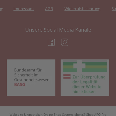
ng
Impressum
AGB
Widerrufsbelehrung
St
Unsere Social Media Kanäle
(öffnet in neuem Tab)
(öffnet in neuem Tab)
(öffnet in neuem Tab)
(öf
Webseite & Apotheken-Online-Shop-System:
eboxx® Shop APO-Pro