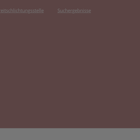
reitschlichtungsstelle
Suchergebnisse
fnet in neuem Tab)