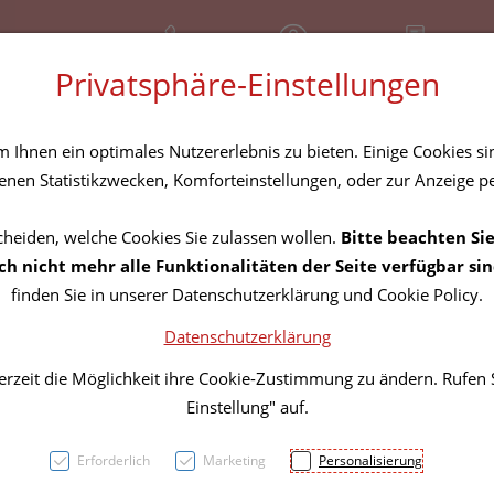
+43 (01) 3683167
Geschlossen
Rezept-Anfrage
Privatsphäre-Einstellungen
amilie
Nahrungsergänzung
Diverses
Ihnen ein optimales Nutzererlebnis zu bieten. Einige Cookies sin
nen Statistikzwecken, Komforteinstellungen, oder zur Anzeige per
cheiden, welche Cookies Sie zulassen wollen.
Bitte beachten Sie
ZIRBE
h nicht mehr alle Funktionalitäten der Seite verfügbar sin
finden Sie in unserer Datenschutzerklärung und Cookie Policy.
1000 
Datenschutzerklärung
erzeit die Möglichkeit ihre Cookie-Zustimmung zu ändern. Rufen
PZN: 5802916
Einstellung" auf.
106,71 
Erforderlich
Marketing
Personalisierung
1.000 g / Einhei