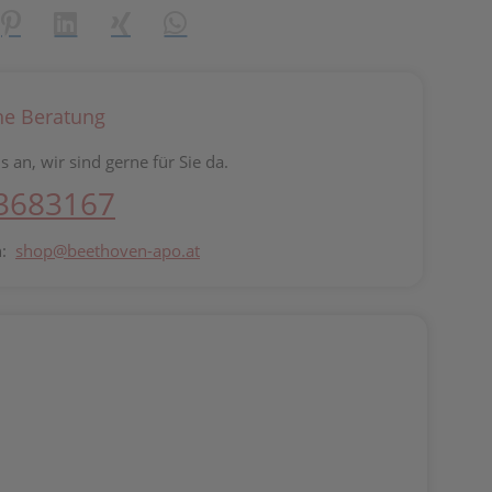
reator\plugin\share\core\structs\SocialSharingServiceSettings]:fo
Pinterest
LinkedIn
Xing
WhatsApp (#[creator\plugin\share\core\st
he Beratung
s an, wir sind gerne für Sie da.
 3683167
n:
shop@beethoven-apo.at