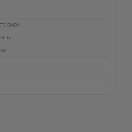
KTE GMBH
000 G
per