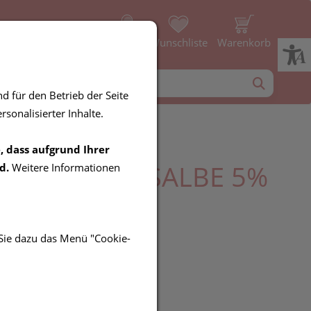
Profil
Wunschliste
Warenkorb
d für den Betrieb der Seite
sonalisierter Inhalte.
, dass aufgrund Ihrer
LKIEFEROEL SALBE 5%
d.
Weitere Informationen
G
 Sie dazu das Menü "Cookie-
EUR
t