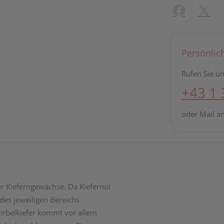
Facebook
X (#[c
Persönlic
Rufen Sie un
+43 1
oder Mail a
der Kieferngewächse. Da Kiefernöl
 des jeweiligen Bereichs
irbelkiefer kommt vor allem