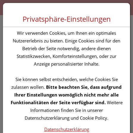
Zum “Inhalt dieser Seite” springen [AK + 0]
Zum Menü “Produkte” springen [AK + 1]
Zum Menü “Über uns / Service” springen [AK + 2]
Zu “Shop-Menüs” springen [AK + 3]
Zum "Barrierefreiheits-Menü" springen [AK + 4]
Zu den “Fusszeilen-Informationen” springen [AK + 5]
Toggle 
Produktsuche
Privatsphäre-Einstellungen
Zahnstocher Kunststoff
Wir verwenden Cookies, um Ihnen ein optimales
Ju 79 1st
Nutzererlebnis zu bieten. Einige Cookies sind für den
Betrieb der Seite notwendig, andere dienen
Statistikzwecken, Komforteinstellungen, oder zur
PZN: 5844470
Anzeige personalisierter Inhalte.
Sie können selbst entscheiden, welche Cookies Sie
zulassen wollen.
Bitte beachten Sie, dass aufgrund
Ihrer Einstellungen womöglich nicht mehr alle
Funktionalitäten der Seite verfügbar sind.
Weitere
Informationen finden Sie in unserer
Datenschutzerklärung und Cookie Policy.
Datenschutzerklärung