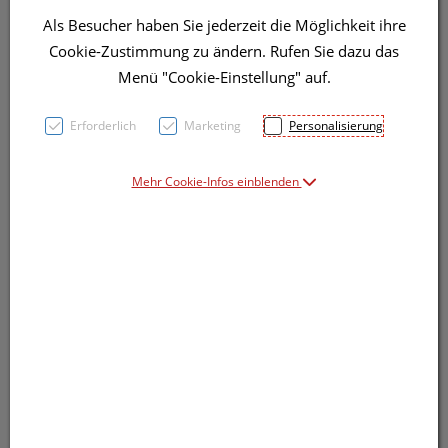
Als Besucher haben Sie jederzeit die Möglichkeit ihre
Symbolbild(er)
Cookie-Zustimmung zu ändern. Rufen Sie dazu das
Menü "Cookie-Einstellung" auf.
1,48 EUR
Erforderlich
Marketing
Personalisierung
1 Stk. / Einheit
Mehr Cookie-Infos einblenden
inkl. 20% MwSt.
Dieses Produkt ist derzeit vom Hersteller
nicht lieferbar
Produkt ist nicht online bestellbar