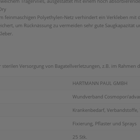
 weichem Trägervlies, ausgestattet mit einem hoch absorbiere
Dry
 feinmaschigen Polyethylen-Netz verhindert ein Verkleben mit de
eichert, um Rücknässung zu vermeiden sehr gute Saugkapazität un
leber.
sterilen Versorgung von Bagatellverletzungen, z.B. im Rahmen der
HARTMANN PAUL GMBH
Wundverband Cosmopor/advan
Krankenbedarf, Verbandstoff
Fixierung, Pflaster und Sprays
25 Stk.