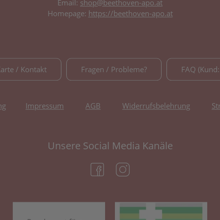
Email:
shop@beethoven-apo.at
Homepage:
https://beethoven-apo.at
Karte / Kontakt
Fragen / Probleme?
FAQ (Kund:
ng
Impressum
AGB
Widerrufsbelehrung
St
Unsere Social Media Kanäle
(öffnet in neuem Tab)
(öffnet in neuem Tab)
(öffnet in neuem Tab)
(öf