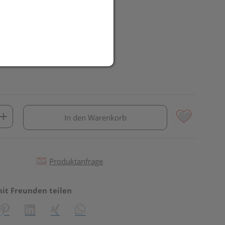
In den Warenkorb
Produktanfrage
mit Freunden teilen
reator\plugin\share\core\structs\SocialSharingServiceSettings]:fo
Pinterest
LinkedIn
Xing
WhatsApp (#[creator\plugin\share\core\st