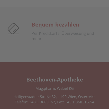
Bequem bezahlen
Per Kreditkarte, Überweisung und
mehr
Beethoven-Apotheke
Mag.pharm. Welzel KG
Heiligenstädter Straße 82, 1190 Wien, Österreich
Telefon:
+43 1 3683167
, Fax: +43 1 3683167-4