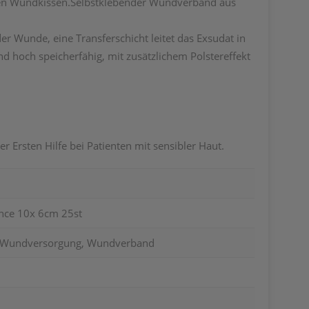
nden Wundkissen.Selbstklebender Wundverband aus
r Wunde, eine Transferschicht leitet das Exsudat in
d hoch speicherfähig, mit zusätzlichem Polstereffekt
 Ersten Hilfe bei Patienten mit sensibler Haut.
ce 10x 6cm 25st
e, Wundversorgung, Wundverband