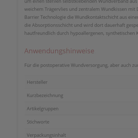
um einen sterilen selbstklebenden Wundverband aus
weichem Trägervlies und zentralem Wundkissen mit 
Barrier Technologie die Wundkontaktschicht aus einem
die Absorptionsschicht und wird dort dauerhaft gesp
hautfreundlich durch hypoallergenen, synthetischen K
Anwendungshinweise
Für die postoperative Wundversorgung, aber auch zur 
Hersteller
Kurzbezeichnung
Artikelgruppen
Stichworte
Verpackungsinhalt