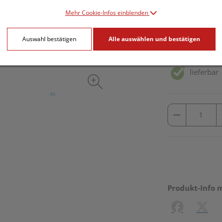
Mehr Cookie-Infos einblenden
25 Stk. / Einheit
Auswahl bestätigen
Alle auswählen und bestätigen
inkl. 20% MwSt.
lieferbar
Produkt-Info 
Facebook
X (#[c