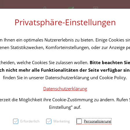
+43 (01) 3683167
Offen
Rezept-Anfrage
Privatsphäre-Einstellungen
amilie
Nahrungsergänzung
Diverses
Ihnen ein optimales Nutzererlebnis zu bieten. Einige Cookies sin
nen Statistikzwecken, Komforteinstellungen, oder zur Anzeige per
cheiden, welche Cookies Sie zulassen wollen.
Bitte beachten Sie
Wund
h nicht mehr alle Funktionalitäten der Seite verfügbar sin
finden Sie in unserer Datenschutzerklärung und Cookie Policy.
Cosmo
Datenschutzerklärung
6cm 2
erzeit die Möglichkeit ihre Cookie-Zustimmung zu ändern. Rufen
Einstellung" auf.
PZN: 3796761
Erforderlich
Marketing
Personalisierung
26,11 E