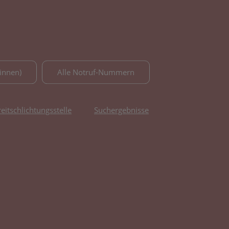
innen)
Alle Notruf-Nummern
reitschlichtungsstelle
Suchergebnisse
fnet in neuem Tab)