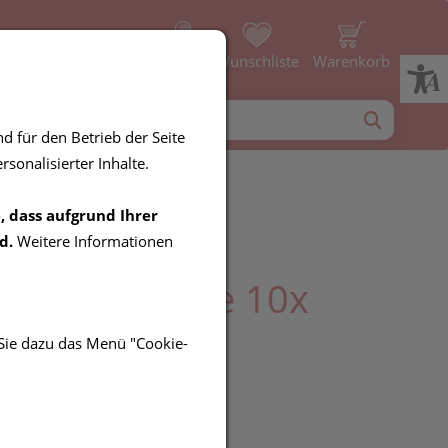
Profil
Wunschliste
Warenkorb
d für den Betrieb der Seite
sonalisierter Inhalte.
, dass aufgrund Ihrer
verband
d.
Weitere Informationen
por/advance 10x
5st
 Sie dazu das Menü "Cookie-
UR