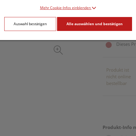
Mehr Cookie-Infos einblenden
25 ml / Einheit
Auswahl bestätigen
Alle auswählen und bestätigen
inkl. 20% MwSt.
Dieses Pr
Produkt ist
nicht online
bestellbar
Produkt-Info 