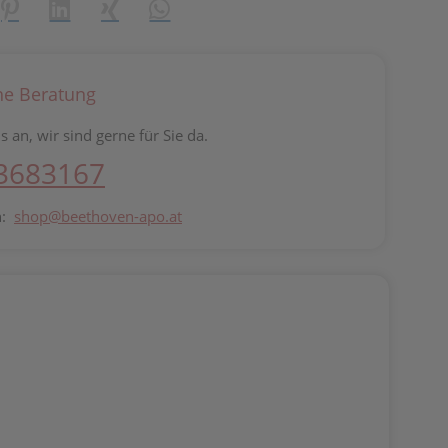
reator\plugin\share\core\structs\SocialSharingServiceSettings]:fo
Pinterest
LinkedIn
Xing
WhatsApp (#[creator\plugin\share\core\st
he Beratung
s an, wir sind gerne für Sie da.
 3683167
n:
shop@beethoven-apo.at