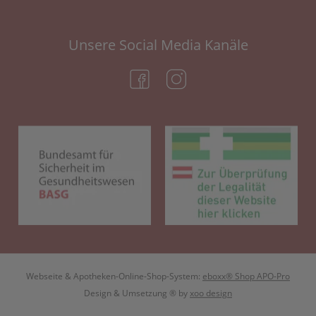
Unsere Social Media Kanäle
(öffnet in neuem Tab)
(öffnet in neuem Tab)
(öffnet in neuem Tab)
(öf
Webseite & Apotheken-Online-Shop-System:
eboxx® Shop APO-Pro
Design & Umsetzung
® by
xoo design