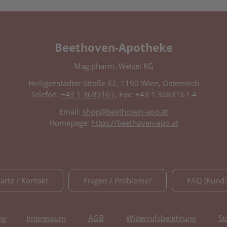
Beethoven-Apotheke
Mag.pharm. Welzel KG
Heiligenstädter Straße 82, 1190 Wien, Österreich
Telefon:
+43 1 3683167
, Fax: +43 1 3683167-4
Email:
shop@beethoven-apo.at
Homepage:
https://beethoven-apo.at
Karte / Kontakt
Fragen / Probleme?
FAQ (Kund:
ng
Impressum
AGB
Widerrufsbelehrung
St