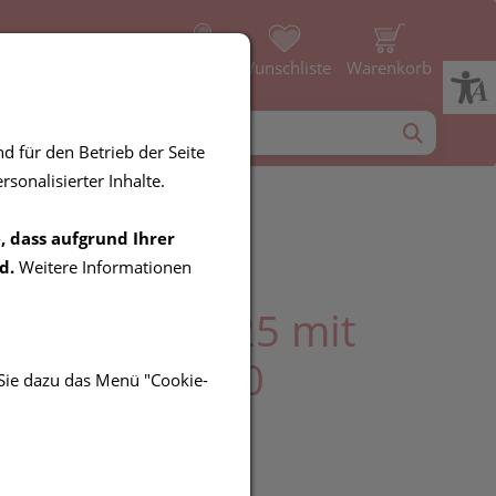
Profil
Wunschliste
Warenkorb
d für den Betrieb der Seite
sonalisierter Inhalte.
, dass aufgrund Ihrer
r Sun Kids
d.
Weitere Informationen
chutzcreme 25 mit
pflegestift 50
 Sie dazu das Menü "Cookie-
UR