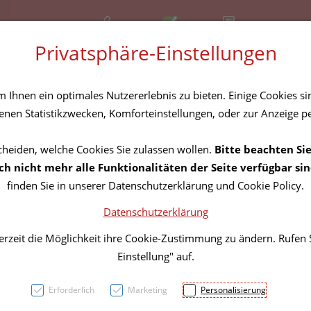
+43 (01) 3683167
Offen
Rezept-Anfrage
Privatsphäre-Einstellungen
amilie
Nahrungsergänzung
Diverses
Ihnen ein optimales Nutzererlebnis zu bieten. Einige Cookies sin
nen Statistikzwecken, Komforteinstellungen, oder zur Anzeige per
cheiden, welche Cookies Sie zulassen wollen.
Bitte beachten Sie
Widme
h nicht mehr alle Funktionalitäten der Seite verfügbar sin
finden Sie in unserer Datenschutzerklärung und Cookie Policy.
Hauts
Datenschutzerklärung
Lippen
erzeit die Möglichkeit ihre Cookie-Zustimmung zu ändern. Rufen
Einstellung" auf.
PZN: 2979672
Erforderlich
Marketing
Personalisierung
12,91 E