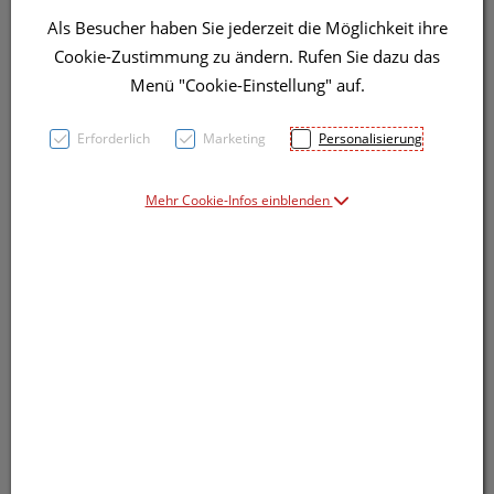
Als Besucher haben Sie jederzeit die Möglichkeit ihre
Symbolbild(er)
Cookie-Zustimmung zu ändern. Rufen Sie dazu das
Menü "Cookie-Einstellung" auf.
16,31 EUR
Erforderlich
Marketing
Personalisierung
50 ml / Einheit
Mehr Cookie-Infos einblenden
inkl. 10% MwSt.
Dieses Produkt ist derzeit vom Hersteller
nicht lieferbar
Produkt ist nicht online bestellbar