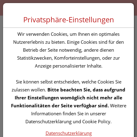
Zum “Inhalt dieser Seite” springen [AK + 0]
Zum Menü “Produkte” springen [AK + 1]
Zum Menü “Über uns / Service” springen [AK + 2]
Zu “Shop-Menüs” springen [AK + 3]
Zum "Barrierefreiheits-Menü" springen [AK + 4]
Zu den “Fusszeilen-Informationen” springen [AK + 5]
Toggle 
Produktsuche
Privatsphäre-Einstellungen
VOGELMIERE TROPFEN
Wir verwenden Cookies, um Ihnen ein optimales
50 ML
Nutzererlebnis zu bieten. Einige Cookies sind für den
Betrieb der Seite notwendig, andere dienen
Statistikzwecken, Komforteinstellungen, oder zur
PZN: 5835005
Anzeige personalisierter Inhalte.
Sie können selbst entscheiden, welche Cookies Sie
zulassen wollen.
Bitte beachten Sie, dass aufgrund
Ihrer Einstellungen womöglich nicht mehr alle
Funktionalitäten der Seite verfügbar sind.
Weitere
Informationen finden Sie in unserer
Datenschutzerklärung und Cookie Policy.
Datenschutzerklärung