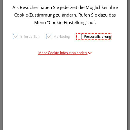
Als Besucher haben Sie jederzeit die Möglichkeit ihre
Symbolbild(er)
Cookie-Zustimmung zu ändern. Rufen Sie dazu das
Menü "Cookie-Einstellung" auf.
30,– EUR
Erforderlich
Marketing
Personalisierung
100 ml / Einheit
Mehr Cookie-Infos einblenden
inkl. 10% MwSt.
Dieses Produkt ist derzeit vom Hersteller
nicht lieferbar
Produkt ist nicht online bestellbar