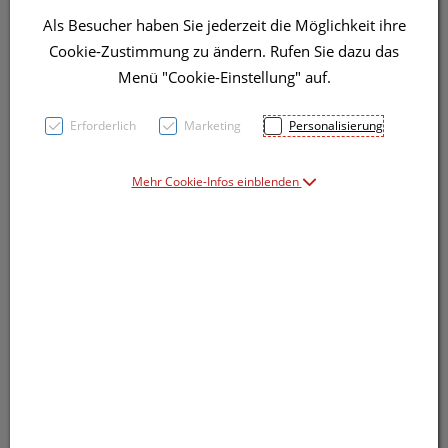
Als Besucher haben Sie jederzeit die Möglichkeit ihre
Cookie-Zustimmung zu ändern. Rufen Sie dazu das
Menü "Cookie-Einstellung" auf.
Symbolbild(er)
Erforderlich
Marketing
Personalisierung
5,– EUR
Mehr Cookie-Infos einblenden
125 Stk. / Einheit
inkl. 20% MwSt.
Dieses Produkt ist derzeit vom Hersteller
nicht lieferbar
Produkt ist nicht online bestellbar