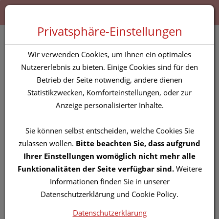
Zum “Inhalt dieser Seite” springen [AK + 0]
Zum Menü “Produkte” springen [AK + 1]
Zum Menü “Über uns / Service” springen [AK + 2]
Zu “Shop-Menüs” springen [AK + 3]
Zum "Barrierefreiheits-Menü" springen [AK + 4]
Zu den “Fusszeilen-Informationen” springen [AK + 5]
Toggle 
Produktsuche
Privatsphäre-Einstellungen
Vlieskompressen
Wir verwenden Cookies, um Ihnen ein optimales
Nobatop/8 Steril 4fach
Nutzererlebnis zu bieten. Einige Cookies sind für den
Betrieb der Seite notwendig, andere dienen
10x 10cm 5er Set 25x5
Statistikzwecken, Komforteinstellungen, oder zur
125st
Anzeige personalisierter Inhalte.
PZN: 5826779
Sie können selbst entscheiden, welche Cookies Sie
zulassen wollen.
Bitte beachten Sie, dass aufgrund
Ihrer Einstellungen womöglich nicht mehr alle
Funktionalitäten der Seite verfügbar sind.
Weitere
Informationen finden Sie in unserer
Datenschutzerklärung und Cookie Policy.
Datenschutzerklärung