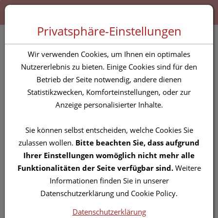
Zum “Inhalt dieser Seite” springen [AK + 0]
Zum Menü “Produkte” springen [AK + 1]
Zum Menü “Über uns / Service” springen [AK + 2]
Zu “Shop-Menüs” springen [AK + 3]
Zum "Barrierefreiheits-Menü" springen [AK + 4]
Zu den “Fusszeilen-Informationen” springen [AK + 5]
Toggle 
Produktsuche
Privatsphäre-Einstellungen
Vitry Wasser-nagellack
Wir verwenden Cookies, um Ihnen ein optimales
Banana 4ml
Nutzererlebnis zu bieten. Einige Cookies sind für den
Betrieb der Seite notwendig, andere dienen
Statistikzwecken, Komforteinstellungen, oder zur
PZN: 5820624
Anzeige personalisierter Inhalte.
Sie können selbst entscheiden, welche Cookies Sie
zulassen wollen.
Bitte beachten Sie, dass aufgrund
Ihrer Einstellungen womöglich nicht mehr alle
Funktionalitäten der Seite verfügbar sind.
Weitere
Informationen finden Sie in unserer
Datenschutzerklärung und Cookie Policy.
Datenschutzerklärung