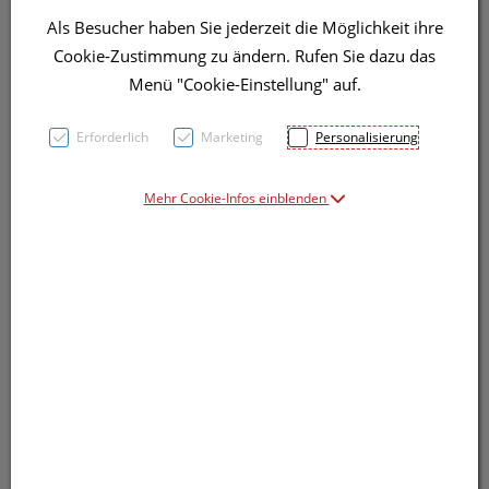
Als Besucher haben Sie jederzeit die Möglichkeit ihre
Cookie-Zustimmung zu ändern. Rufen Sie dazu das
Menü "Cookie-Einstellung" auf.
Symbolbild(er)
Erforderlich
Marketing
Personalisierung
Mehr Cookie-Infos einblenden
7,40 EUR
4 ml / Einheit
inkl. 20% MwSt.
Dieses Produkt ist derzeit vom Hersteller
nicht lieferbar
Produkt ist nicht online bestellbar