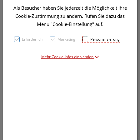
Als Besucher haben Sie jederzeit die Möglichkeit ihre
Cookie-Zustimmung zu ändern. Rufen Sie dazu das
Menü "Cookie-Einstellung" auf.
Erforderlich
Marketing
Personalisierung
Symbolbild(er)
Mehr Cookie-Infos einblenden
13,15 EUR
1 Stk. / Einheit
inkl. 20% MwSt.
Dieses Produkt ist derzeit vom Hersteller
nicht lieferbar