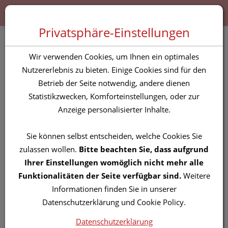
Zum “Inhalt dieser Seite” springen [AK + 0]
Zum Menü “Produkte” springen [AK + 1]
Zum Menü “Über uns / Service” springen [AK + 2]
Zu “Shop-Menüs” springen [AK + 3]
Zum "Barrierefreiheits-Menü" springen [AK + 4]
Zu den “Fusszeilen-Informationen” springen [AK + 5]
Toggle 
Produktsuche
Privatsphäre-Einstellungen
Vitry Präzisions
Wir verwenden Cookies, um Ihnen ein optimales
Lidschattenpinsel Nr. 2
Nutzererlebnis zu bieten. Einige Cookies sind für den
Betrieb der Seite notwendig, andere dienen
1pc
Statistikzwecken, Komforteinstellungen, oder zur
Anzeige personalisierter Inhalte.
PZN: 4728773
Sie können selbst entscheiden, welche Cookies Sie
zulassen wollen.
Bitte beachten Sie, dass aufgrund
Ihrer Einstellungen womöglich nicht mehr alle
Funktionalitäten der Seite verfügbar sind.
Weitere
Informationen finden Sie in unserer
Datenschutzerklärung und Cookie Policy.
Datenschutzerklärung