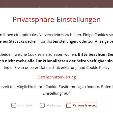
+43 (01) 3683167
Geschlossen
Rezept-Anfrage
Privatsphäre-Einstellungen
amilie
Nahrungsergänzung
Diverses
Ihnen ein optimales Nutzererlebnis zu bieten. Einige Cookies sin
nen Statistikzwecken, Komforteinstellungen, oder zur Anzeige per
cheiden, welche Cookies Sie zulassen wollen.
Bitte beachten Sie
Vitry 
h nicht mehr alle Funktionalitäten der Seite verfügbar sin
finden Sie in unserer Datenschutzerklärung und Cookie Policy.
Datenschutzerklärung
PZN: 4629367
erzeit die Möglichkeit ihre Cookie-Zustimmung zu ändern. Rufen
7,60 EU
Einstellung" auf.
4 ml / Einheit
Erforderlich
Marketing
Personalisierung