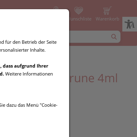
Profil
Wunschliste
Warenkorb
d für den Betrieb der Seite
sonalisierter Inhalte.
, dass aufgrund Ihrer
Nagellacke : Prune 4ml
d.
Weitere Informationen
 Sie dazu das Menü "Cookie-
R