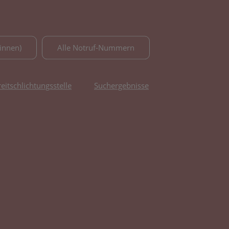
innen)
Alle Notruf-Nummern
reitschlichtungsstelle
Suchergebnisse
fnet in neuem Tab)