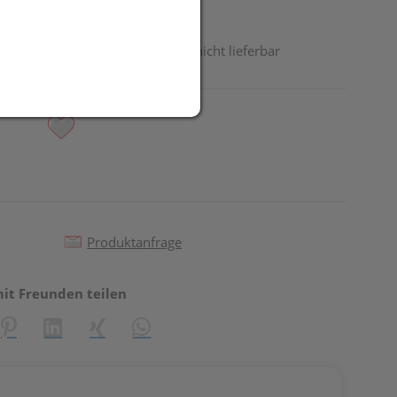
odukt ist derzeit vom Hersteller nicht lieferbar
Produktanfrage
mit Freunden teilen
reator\plugin\share\core\structs\SocialSharingServiceSettings]:fo
Pinterest
LinkedIn
Xing
WhatsApp (#[creator\plugin\share\core\st