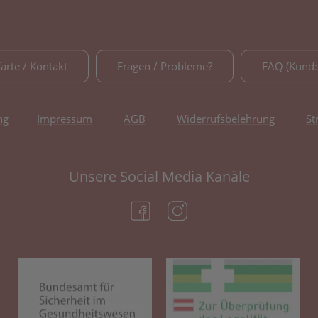
Karte / Kontakt
Fragen / Probleme?
FAQ (Kund:
ng
Impressum
AGB
Widerrufsbelehrung
St
Unsere Social Media Kanäle
(öffnet in neuem Tab)
(öffnet in neuem Tab)
(öffnet in neuem Tab)
(öf