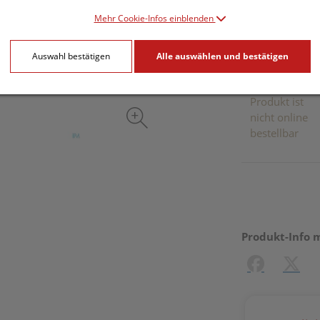
inkl. 20% MwSt.
Mehr Cookie-Infos einblenden
Dieses Pr
Auswahl bestätigen
Alle auswählen und bestätigen
Produkt ist
nicht online
bestellbar
Produkt-Info 
Facebook
X (#[c