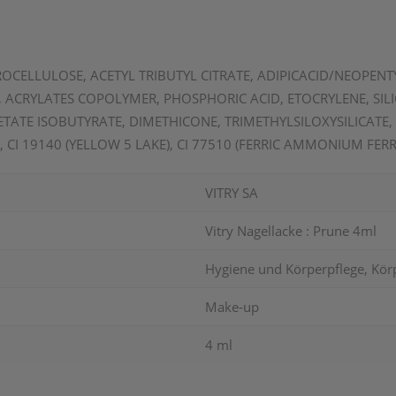
ITROCELLULOSE, ACETYL TRIBUTYL CITRATE, ADIPICACID/NEOPE
ACRYLATES COPOLYMER, PHOSPHORIC ACID, ETOCRYLENE, SIL
ATE ISOBUTYRATE, DIMETHICONE, TRIMETHYLSILOXYSILICATE, 
), CI 19140 (YELLOW 5 LAKE), CI 77510 (FERRIC AMMONIUM FERR
VITRY SA
Vitry Nagellacke : Prune 4ml
Hygiene und Körperpflege, Kör
Make-up
4 ml