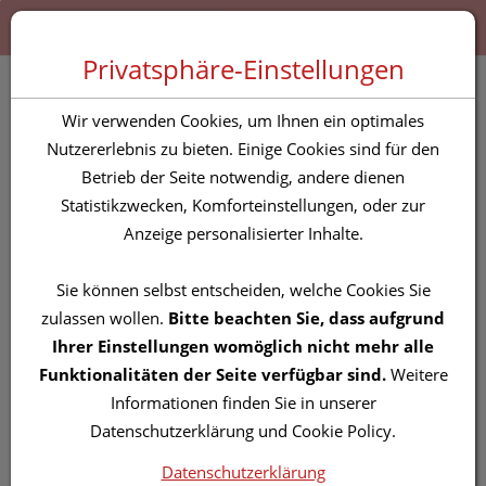
Zum “Inhalt dieser Seite” springen [AK + 0]
Zum Menü “Produkte” springen [AK + 1]
Zum Menü “Über uns / Service” springen [AK + 2]
Zu “Shop-Menüs” springen [AK + 3]
Zum "Barrierefreiheits-Menü" springen [AK + 4]
Zu den “Fusszeilen-Informationen” springen [AK + 5]
Toggle 
Produktsuche
Privatsphäre-Einstellungen
Vitry Nagellacke :
Wir verwenden Cookies, um Ihnen ein optimales
Mordoré 4ml
Nutzererlebnis zu bieten. Einige Cookies sind für den
Betrieb der Seite notwendig, andere dienen
Statistikzwecken, Komforteinstellungen, oder zur
PZN: 4628787
Anzeige personalisierter Inhalte.
Sie können selbst entscheiden, welche Cookies Sie
zulassen wollen.
Bitte beachten Sie, dass aufgrund
Ihrer Einstellungen womöglich nicht mehr alle
Funktionalitäten der Seite verfügbar sind.
Weitere
Informationen finden Sie in unserer
Datenschutzerklärung und Cookie Policy.
Datenschutzerklärung