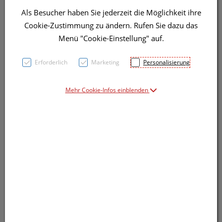
Als Besucher haben Sie jederzeit die Möglichkeit ihre
Cookie-Zustimmung zu ändern. Rufen Sie dazu das
Menü "Cookie-Einstellung" auf.
Symbolbild(er)
Erforderlich
Marketing
Personalisierung
Mehr Cookie-Infos einblenden
7,60 EUR
4 ml / Einheit
inkl. 20% MwSt.
Dieses Produkt ist derzeit vom Hersteller
nicht lieferbar
Produkt ist nicht online bestellbar