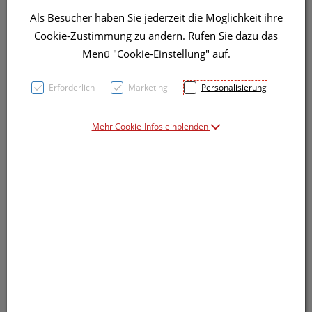
Als Besucher haben Sie jederzeit die Möglichkeit ihre
Cookie-Zustimmung zu ändern. Rufen Sie dazu das
Menü "Cookie-Einstellung" auf.
Symbolbild(er)
Erforderlich
Marketing
Personalisierung
Mehr Cookie-Infos einblenden
7,60 EUR
4 ml / Einheit
inkl. 20% MwSt.
Dieses Produkt ist derzeit vom Hersteller
nicht lieferbar
Produkt ist nicht online bestellbar