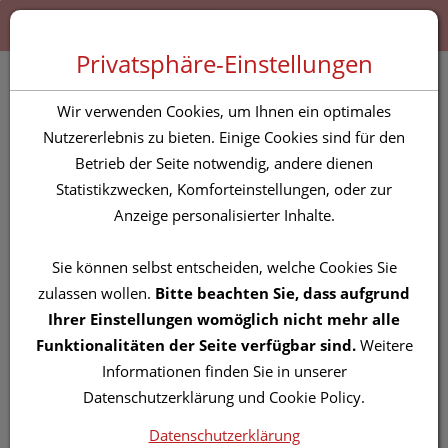
Zum “Inhalt dieser Seite” springen [AK + 0]
Zum Menü “Produkte” springen [AK + 1]
Zum Menü “Über uns / Service” springen [AK + 2]
Zu “Shop-Menüs” springen [AK + 3]
Zum "Barrierefreiheits-Menü" springen [AK + 4]
Zu den “Fusszeilen-Informationen” springen [AK + 5]
Toggle 
Produktsuche
Privatsphäre-Einstellungen
Vitry Nagellacke :
Wir verwenden Cookies, um Ihnen ein optimales
Flamenco 4ml
Nutzererlebnis zu bieten. Einige Cookies sind für den
Betrieb der Seite notwendig, andere dienen
Statistikzwecken, Komforteinstellungen, oder zur
PZN: 4628617
Anzeige personalisierter Inhalte.
Sie können selbst entscheiden, welche Cookies Sie
zulassen wollen.
Bitte beachten Sie, dass aufgrund
Ihrer Einstellungen womöglich nicht mehr alle
Funktionalitäten der Seite verfügbar sind.
Weitere
Informationen finden Sie in unserer
Datenschutzerklärung und Cookie Policy.
Datenschutzerklärung