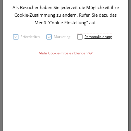
Als Besucher haben Sie jederzeit die Möglichkeit ihre
Cookie-Zustimmung zu ändern. Rufen Sie dazu das
Menü "Cookie-Einstellung" auf.
Symbolbild(er)
Erforderlich
Marketing
Personalisierung
Mehr Cookie-Infos einblenden
7,60 EUR
4 ml / Einheit
inkl. 20% MwSt.
Dieses Produkt ist derzeit vom Hersteller
nicht lieferbar
Produkt ist nicht online bestellbar