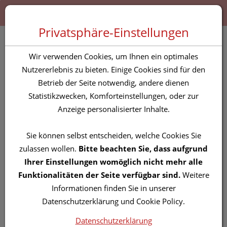
Zum “Inhalt dieser Seite” springen [AK + 0]
Zum Menü “Produkte” springen [AK + 1]
Zum Menü “Über uns / Service” springen [AK + 2]
Zu “Shop-Menüs” springen [AK + 3]
Zum "Barrierefreiheits-Menü" springen [AK + 4]
Zu den “Fusszeilen-Informationen” springen [AK + 5]
Toggle 
Produktsuche
Privatsphäre-Einstellungen
Vitry Nagellacke : Corail
Wir verwenden Cookies, um Ihnen ein optimales
Perlé 4ml
Nutzererlebnis zu bieten. Einige Cookies sind für den
Betrieb der Seite notwendig, andere dienen
Statistikzwecken, Komforteinstellungen, oder zur
PZN: 4629723
Anzeige personalisierter Inhalte.
Sie können selbst entscheiden, welche Cookies Sie
zulassen wollen.
Bitte beachten Sie, dass aufgrund
Ihrer Einstellungen womöglich nicht mehr alle
Funktionalitäten der Seite verfügbar sind.
Weitere
Informationen finden Sie in unserer
Datenschutzerklärung und Cookie Policy.
Datenschutzerklärung