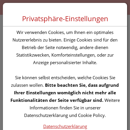
Zum “Inhalt dieser Seite” springen [AK + 0]
Zum Menü “Produkte” springen [AK + 1]
Zum Menü “Über uns / Service” springen [AK + 2]
Zu “Shop-Menüs” springen [AK + 3]
Zum "Barrierefreiheits-Menü" springen [AK + 4]
Zu den “Fusszeilen-Informationen” springen [AK + 5]
Toggle 
Produktsuche
Privatsphäre-Einstellungen
Vitry Nagellacke :
Wir verwenden Cookies, um Ihnen ein optimales
Coquillage 4ml
Nutzererlebnis zu bieten. Einige Cookies sind für den
Betrieb der Seite notwendig, andere dienen
Statistikzwecken, Komforteinstellungen, oder zur
PZN: 4628830
Anzeige personalisierter Inhalte.
Sie können selbst entscheiden, welche Cookies Sie
zulassen wollen.
Bitte beachten Sie, dass aufgrund
Ihrer Einstellungen womöglich nicht mehr alle
Funktionalitäten der Seite verfügbar sind.
Weitere
Informationen finden Sie in unserer
Datenschutzerklärung und Cookie Policy.
Datenschutzerklärung