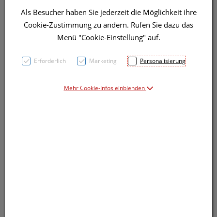
Als Besucher haben Sie jederzeit die Möglichkeit ihre
Cookie-Zustimmung zu ändern. Rufen Sie dazu das
Menü "Cookie-Einstellung" auf.
Symbolbild(er)
Erforderlich
Marketing
Personalisierung
Mehr Cookie-Infos einblenden
7,60 EUR
4 ml / Einheit
inkl. 20% MwSt.
Dieses Produkt ist derzeit vom Hersteller
nicht lieferbar
Produkt ist nicht online bestellbar