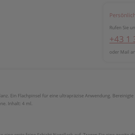
Persönlic
Rufen Sie un
+43 1
oder Mail a
nz. Ein Flachpinsel für eine ultrapräzise Anwendung. Bereinigte 
e. Inhalt: 4 ml.
e eine erste feine Schicht Nagellack auf. Tragen Sie eine zweite d