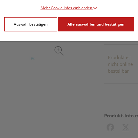
Mehr Cookie-Infos einblenden
inkl. 20% MwSt.
Auswahl bestätigen
Alle auswählen und bestätigen
Dieses Pr
Produkt ist
nicht online
bestellbar
Produkt-Info 
Facebook
X (#[c