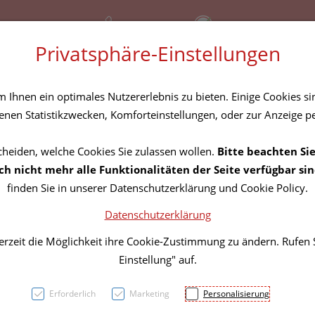
+43 (01) 3683167
Bereitschaftsdienst
Privatsphäre-Einstellungen
amilie
Nahrungsergänzung
Diverses
Ihnen ein optimales Nutzererlebnis zu bieten. Einige Cookies sin
Rezept-Anfrage
nen Statistikzwecken, Komforteinstellungen, oder zur Anzeige per
cheiden, welche Cookies Sie zulassen wollen.
Bitte beachten Sie
Vitry 
h nicht mehr alle Funktionalitäten der Seite verfügbar sin
finden Sie in unserer Datenschutzerklärung und Cookie Policy.
Green
Datenschutzerklärung
erzeit die Möglichkeit ihre Cookie-Zustimmung zu ändern. Rufen
PZN: 4628528
Einstellung" auf.
7,60 EU
Erforderlich
Marketing
Personalisierung
4 ml / Einheit