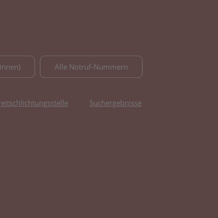
innen)
Alle Notruf-Nummern
reitschlichtungsstelle
Suchergebnisse
fnet in neuem Tab)