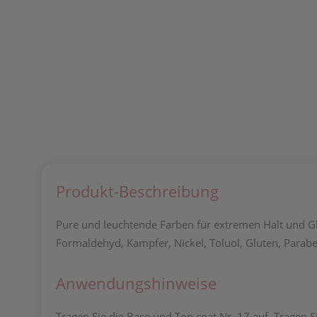
Produkt-Beschreibung
Pure und leuchtende Farben für extremen Halt und Gla
Formaldehyd, Kampfer, Nickel, Toluol, Gluten, Paraben
Anwendungshinweise
Tragen Sie die Base und Top coat Nr. 17 auf. Tragen Si