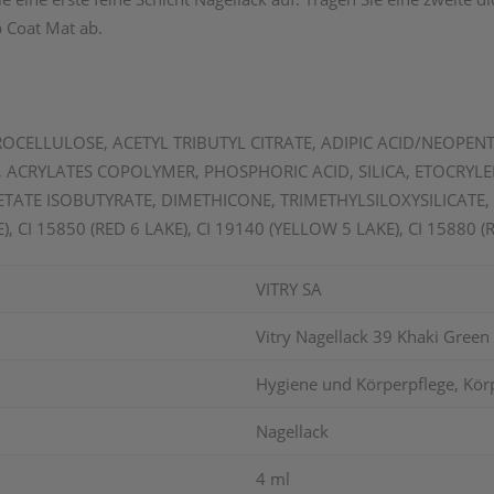
 Coat Mat ab.
TROCELLULOSE, ACETYL TRIBUTYL CITRATE, ADIPIC ACID/NEOPE
ACRYLATES COPOLYMER, PHOSPHORIC ACID, SILICA, ETOCRYL
ATE ISOBUTYRATE, DIMETHICONE, TRIMETHYLSILOXYSILICATE, 
), CI 15850 (RED 6 LAKE), CI 19140 (YELLOW 5 LAKE), CI 15880 (
VITRY SA
Vitry Nagellack 39 Khaki Green
Hygiene und Körperpflege, Kör
Nagellack
4 ml