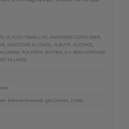
NTYL GLYCOL/TRIMELLITIC ANHYDRIDE COPOLYMER,
ENE, DIACETONE ALCOHOL, N-BUTYL ALCOHOL,
ALUMINA, POLYVINYL BUTYRAL [+/- (MAY CONTAIN)
RED 34 LAKE)].
 4ml
per, Dekorat.Kosmetik, get.Cremen, Zubeh.