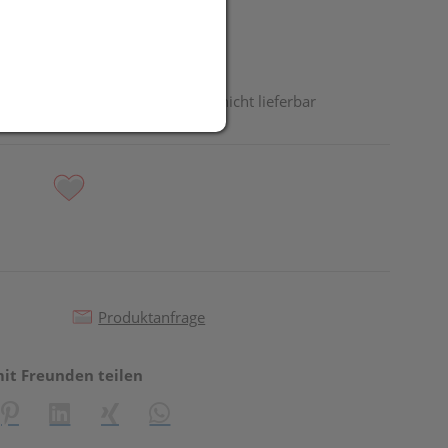
odukt ist derzeit vom Hersteller nicht lieferbar
Produktanfrage
mit Freunden teilen
reator\plugin\share\core\structs\SocialSharingServiceSettings]:fo
Pinterest
LinkedIn
Xing
WhatsApp (#[creator\plugin\share\core\st