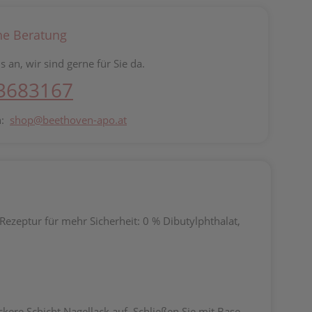
he Beratung
s an, wir sind gerne für Sie da.
 3683167
n:
shop@beethoven-apo.at
Rezeptur für mehr Sicherheit: 0 % Dibutylphthalat,
ickere Schicht Nagellack auf. Schließen Sie mit Base