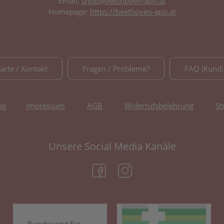
Email:
shop@beethoven-apo.at
Homepage:
https://beethoven-apo.at
Karte / Kontakt
Fragen / Probleme?
FAQ (Kund:
ng
Impressum
AGB
Widerrufsbelehrung
St
Unsere Social Media Kanäle
(öffnet in neuem Tab)
(öffnet in neuem Tab)
(öffnet in neuem Tab)
(öf