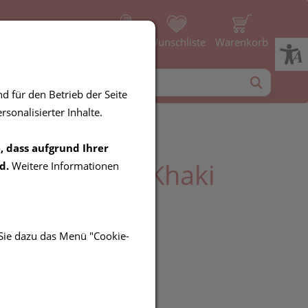
Profil
Wunschliste
Warenkorb
d für den Betrieb der Seite
sonalisierter Inhalte.
, dass aufgrund Ihrer
Nagellack 39 Khaki
d.
Weitere Informationen
 4ml
 Sie dazu das Menü "Cookie-
R