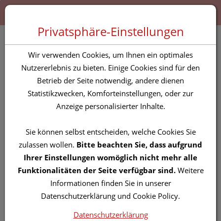
Zum “Inhalt dieser Seite” springen [AK + 0]
Zum Menü “Produkte” springen [AK + 1]
Zum Menü “Über uns / Service” springen [AK + 2]
Zu “Shop-Menüs” springen [AK + 3]
Zum "Barrierefreiheits-Menü" springen [AK + 4]
Zu den “Fusszeilen-Informationen” springen [AK + 5]
Toggle 
Produktsuche
Privatsphäre-Einstellungen
Vitry Nagellack 119
Wir verwenden Cookies, um Ihnen ein optimales
Azalee 4ml
Nutzererlebnis zu bieten. Einige Cookies sind für den
Betrieb der Seite notwendig, andere dienen
Statistikzwecken, Komforteinstellungen, oder zur
PZN: 4629373
Anzeige personalisierter Inhalte.
Sie können selbst entscheiden, welche Cookies Sie
zulassen wollen.
Bitte beachten Sie, dass aufgrund
Ihrer Einstellungen womöglich nicht mehr alle
Funktionalitäten der Seite verfügbar sind.
Weitere
Informationen finden Sie in unserer
Datenschutzerklärung und Cookie Policy.
Datenschutzerklärung