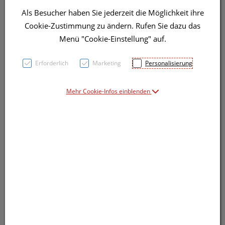
Als Besucher haben Sie jederzeit die Möglichkeit ihre
Cookie-Zustimmung zu ändern. Rufen Sie dazu das
Menü "Cookie-Einstellung" auf.
Symbolbild(er)
Erforderlich
Marketing
Personalisierung
Mehr Cookie-Infos einblenden
Produkt-Info mit Freunden teilen
Facebook
X (#[creator\plugin\share\core\structs\So
Pinterest
LinkedIn
Xing
WhatsApp (#[creator\plugin\shar
Persönliche Beratung
Rufen Sie uns an, wir sind gerne für Sie da.