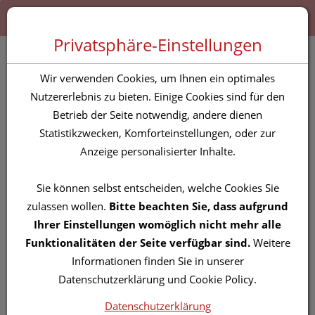
Zum “Inhalt dieser Seite” springen [AK + 0]
Zum Menü “Produkte” springen [AK + 1]
Zum Menü “Über uns / Service” springen [AK + 2]
Zu “Shop-Menüs” springen [AK + 3]
Zum "Barrierefreiheits-Menü" springen [AK + 4]
Zu den “Fusszeilen-Informationen” springen [AK + 5]
Toggle 
Produktsuche
Privatsphäre-Einstellungen
Vitry Fußnagelknipser
Wir verwenden Cookies, um Ihnen ein optimales
Extra Flach, Rostfrei 1pc
Nutzererlebnis zu bieten. Einige Cookies sind für den
Betrieb der Seite notwendig, andere dienen
Statistikzwecken, Komforteinstellungen, oder zur
PZN: 4633357
Anzeige personalisierter Inhalte.
Sie können selbst entscheiden, welche Cookies Sie
zulassen wollen.
Bitte beachten Sie, dass aufgrund
Ihrer Einstellungen womöglich nicht mehr alle
Funktionalitäten der Seite verfügbar sind.
Weitere
Informationen finden Sie in unserer
Datenschutzerklärung und Cookie Policy.
Datenschutzerklärung