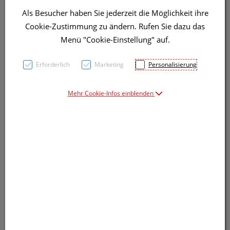
Als Besucher haben Sie jederzeit die Möglichkeit ihre
Cookie-Zustimmung zu ändern. Rufen Sie dazu das
Menü "Cookie-Einstellung" auf.
Symbolbild(er)
Erforderlich
Marketing
Personalisierung
Mehr Cookie-Infos einblenden
24,40 EUR
1 Stk. / Einheit
inkl. 20% MwSt.
Dieses Produkt ist derzeit vom Hersteller
nicht lieferbar
Produkt ist nicht online bestellbar