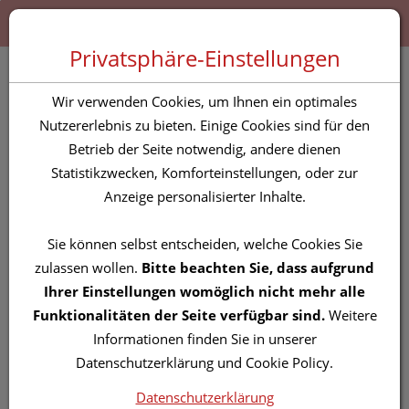
Zum “Inhalt dieser Seite” springen [AK + 0]
Zum Menü “Produkte” springen [AK + 1]
Zum Menü “Über uns / Service” springen [AK + 2]
Zu “Shop-Menüs” springen [AK + 3]
Zum "Barrierefreiheits-Menü" springen [AK + 4]
Zu den “Fusszeilen-Informationen” springen [AK + 5]
Toggle 
Produktsuche
Privatsphäre-Einstellungen
Vitry Cush Gl Found Sand
Wir verwenden Cookies, um Ihnen ein optimales
25700 15g
Nutzererlebnis zu bieten. Einige Cookies sind für den
Betrieb der Seite notwendig, andere dienen
Statistikzwecken, Komforteinstellungen, oder zur
PZN: 4728313
Anzeige personalisierter Inhalte.
Sie können selbst entscheiden, welche Cookies Sie
zulassen wollen.
Bitte beachten Sie, dass aufgrund
Ihrer Einstellungen womöglich nicht mehr alle
Funktionalitäten der Seite verfügbar sind.
Weitere
Informationen finden Sie in unserer
Datenschutzerklärung und Cookie Policy.
Datenschutzerklärung