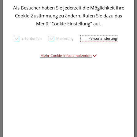
Als Besucher haben Sie jederzeit die Möglichkeit ihre
Symbolbild(er)
Cookie-Zustimmung zu ändern. Rufen Sie dazu das
Menü "Cookie-Einstellung" auf.
45,85 EUR
Erforderlich
Marketing
Personalisierung
15 g / Einheit
Mehr Cookie-Infos einblenden
inkl. 20% MwSt.
Dieses Produkt ist derzeit vom Hersteller
nicht lieferbar
Produkt ist nicht online bestellbar