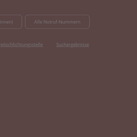
innen)
Alle Notruf-Nummern
reitschlichtungsstelle
Suchergebnisse
fnet in neuem Tab)