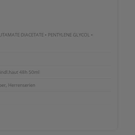
UTAMATE DIACETATE • PENTYLENE GLYCOL •
ndl.haut 48h 50ml
per, Herrenserien