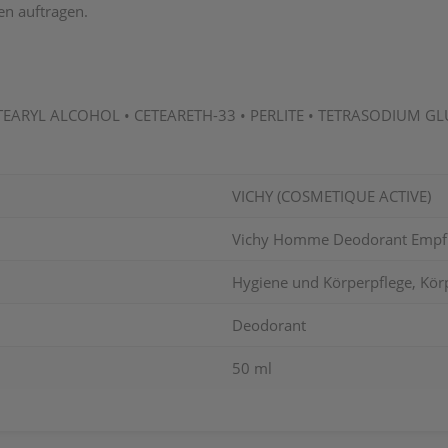
en auftragen.
ARYL ALCOHOL • CETEARETH-33 • PERLITE • TETRASODIUM GL
VICHY (COSMETIQUE ACTIVE)
Vichy Homme Deodorant Empfi
Hygiene und Körperpflege, Kör
Deodorant
50 ml