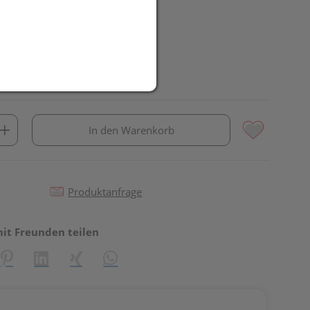
In den Warenkorb
Produktanfrage
mit Freunden teilen
reator\plugin\share\core\structs\SocialSharingServiceSettings]:fo
Pinterest
LinkedIn
Xing
WhatsApp (#[creator\plugin\share\core\st