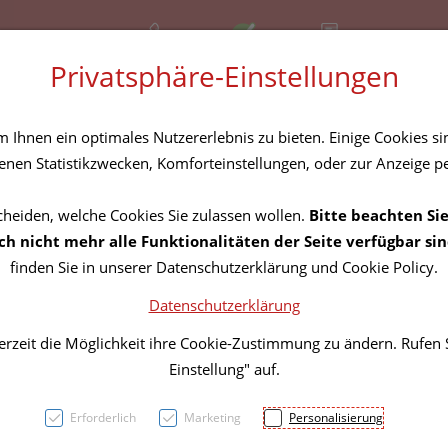
+43 (01) 3683167
Offen
Rezept-Anfrage
Privatsphäre-Einstellungen
amilie
Nahrungsergänzung
Diverses
Ihnen ein optimales Nutzererlebnis zu bieten. Einige Cookies sin
nen Statistikzwecken, Komforteinstellungen, oder zur Anzeige per
cheiden, welche Cookies Sie zulassen wollen.
Bitte beachten Sie
Vichy
h nicht mehr alle Funktionalitäten der Seite verfügbar sin
finden Sie in unserer Datenschutzerklärung und Cookie Policy.
Empfi
Datenschutzerklärung
erzeit die Möglichkeit ihre Cookie-Zustimmung zu ändern. Rufen
PZN: 3724394
Einstellung" auf.
14,– EU
Erforderlich
Marketing
Personalisierung
50 ml / Einheit