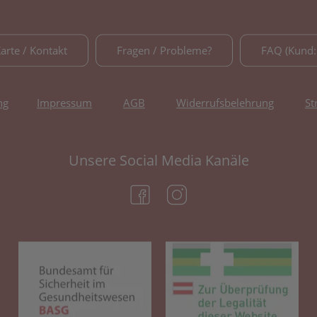
Karte / Kontakt
Fragen / Probleme?
FAQ (Kund:
ng
Impressum
AGB
Widerrufsbelehrung
St
Unsere Social Media Kanäle
(öffnet in neuem Tab)
(öffnet in neuem Tab)
(öffnet in neuem Tab)
(öf