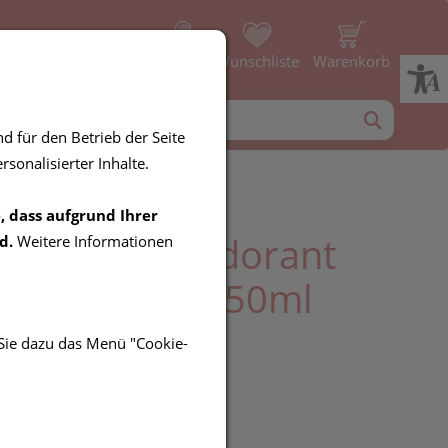
Profil
Wunschliste
Warenkorb
d für den Betrieb der Seite
sonalisierter Inhalte.
, dass aufgrund Ihrer
 Homme Deodorant
d.
Weitere Informationen
ndl.haut 48h 50ml
 Sie dazu das Menü "Cookie-
R