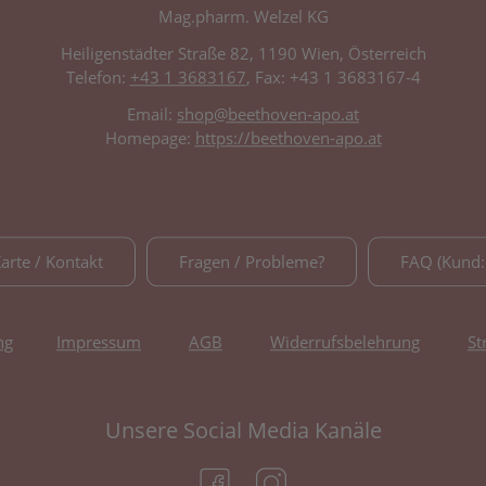
Mag.pharm. Welzel KG
Heiligenstädter Straße 82, 1190 Wien, Österreich
Telefon:
+43 1 3683167
, Fax: +43 1 3683167-4
Email:
shop@beethoven-apo.at
Homepage:
https://beethoven-apo.at
Karte / Kontakt
Fragen / Probleme?
FAQ (Kund:
ng
Impressum
AGB
Widerrufsbelehrung
St
Unsere Social Media Kanäle
(öffnet in neuem Tab)
(öffnet in neuem Tab)