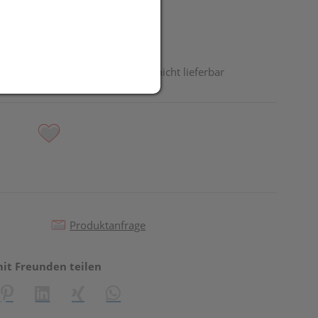
odukt ist derzeit vom Hersteller nicht lieferbar
Produktanfrage
mit Freunden teilen
reator\plugin\share\core\structs\SocialSharingServiceSettings]:fo
Pinterest
LinkedIn
Xing
WhatsApp (#[creator\plugin\share\core\st