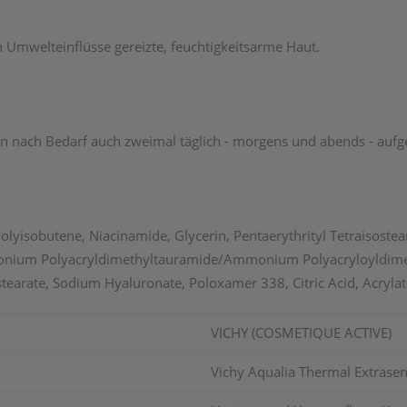
h Umwelteinflüsse gereizte, feuchtigkeitsarme Haut.
ann nach Bedarf auch zweimal täglich - morgens und abends - auf
lyisobutene, Niacinamide, Glycerin, Pentaerythrityl Tetraisoste
monium Polyacryldimethyltauramide/Ammonium Polyacryloyldimeth
tearate, Sodium Hyaluronate, Poloxamer 338, Citric Acid, Acryla
VICHY (COSMETIQUE ACTIVE)
Vichy Aqualia Thermal Extrasen