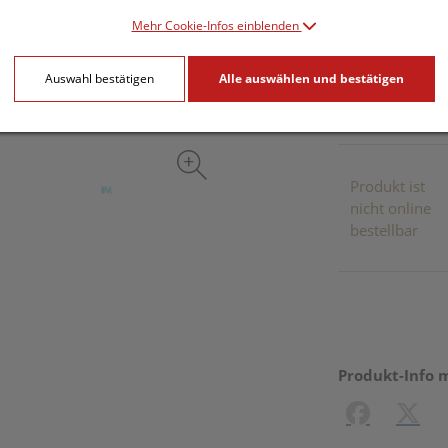
Mehr Cookie-Infos einblenden
inkl. 20% MwSt.
Auswahl bestätigen
Alle auswählen und bestätigen
Dieses Pr
Produkt ist
nicht online
bestellbar
Produkt-Info 
Facebook
X (#[c