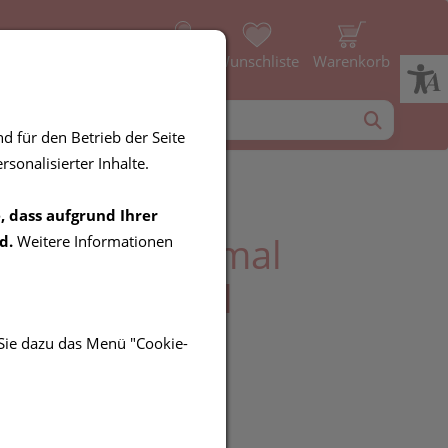
Profil
Wunschliste
Warenkorb
d für den Betrieb der Seite
sonalisierter Inhalte.
, dass aufgrund Ihrer
 Aqualia Thermal
d.
Weitere Informationen
ensitive 50ml
 Sie dazu das Menü "Cookie-
UR