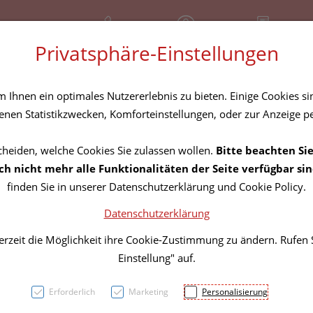
+43 (01) 3683167
Geschlossen
Rezept-Anfrage
Privatsphäre-Einstellungen
amilie
Nahrungsergänzung
Diverses
Ihnen ein optimales Nutzererlebnis zu bieten. Einige Cookies sin
nen Statistikzwecken, Komforteinstellungen, oder zur Anzeige per
cheiden, welche Cookies Sie zulassen wollen.
Bitte beachten Sie
Vichy
h nicht mehr alle Funktionalitäten der Seite verfügbar sin
finden Sie in unserer Datenschutzerklärung und Cookie Policy.
Extras
Datenschutzerklärung
erzeit die Möglichkeit ihre Cookie-Zustimmung zu ändern. Rufen
PZN: 4594516
Einstellung" auf.
21,75 E
Erforderlich
Marketing
Personalisierung
50 ml / Einheit