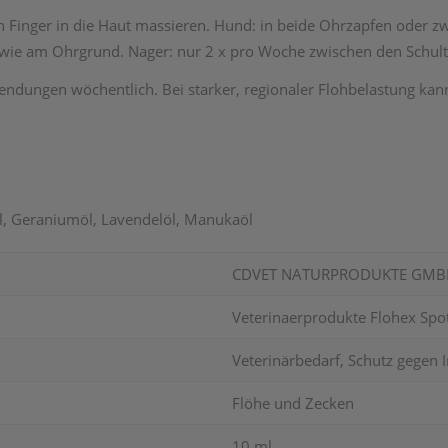
 Finger in die Haut massieren. Hund: in beide Ohrzapfen oder z
wie am Ohrgrund. Nager: nur 2 x pro Woche zwischen den Schulter
wendungen wöchentlich. Bei starker, regionaler Flohbelastung ka
l, Geraniumöl, Lavendelöl, Manukaöl
CDVET NATURPRODUKTE GMB
Veterinaerprodukte Flohex Sp
Veterinärbedarf, Schutz gegen I
Flöhe und Zecken
10 ml