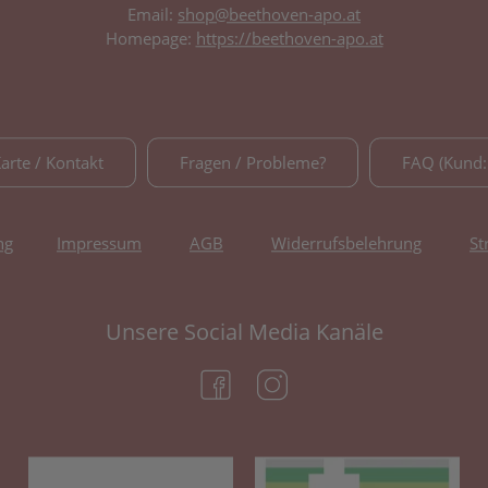
Email:
shop@beethoven-apo.at
Homepage:
https://beethoven-apo.at
Karte / Kontakt
Fragen / Probleme?
FAQ (Kund:
ng
Impressum
AGB
Widerrufsbelehrung
St
Unsere Social Media Kanäle
(öffnet in neuem Tab)
(öffnet in neuem Tab)
(öffnet in neuem Tab)
(öf