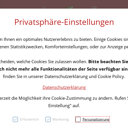
+43 (01) 3683167
Offen
Rezept-Anfrage
Privatsphäre-Einstellungen
amilie
Nahrungsergänzung
Diverses
Ihnen ein optimales Nutzererlebnis zu bieten. Einige Cookies sin
nen Statistikzwecken, Komforteinstellungen, oder zur Anzeige per
cheiden, welche Cookies Sie zulassen wollen.
Bitte beachten Sie
Veter
h nicht mehr alle Funktionalitäten der Seite verfügbar sin
finden Sie in unserer Datenschutzerklärung und Cookie Policy.
Spoto
Datenschutzerklärung
erzeit die Möglichkeit ihre Cookie-Zustimmung zu ändern. Rufen
PZN: 4733656
Einstellung" auf.
16,91 E
Erforderlich
Marketing
Personalisierung
10 ml / Einheit