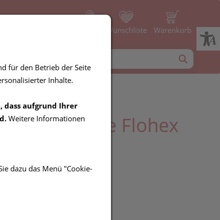
Profil
Wunschliste
Warenkorb
d für den Betrieb der Seite
sonalisierter Inhalte.
, dass aufgrund Ihrer
inaerprodukte Flohex
d.
Weitere Informationen
n 10ml
 Sie dazu das Menü "Cookie-
UR