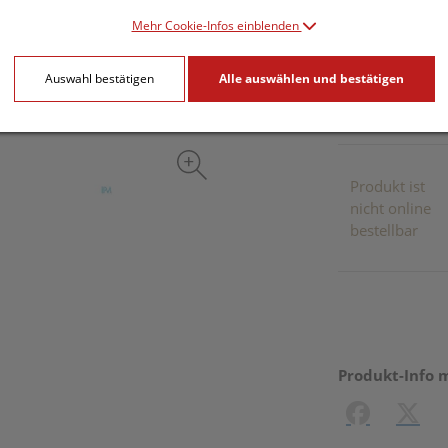
Mehr Cookie-Infos einblenden
inkl. 20% MwSt.
Auswahl bestätigen
Alle auswählen und bestätigen
Dieses Pr
Produkt ist
nicht online
bestellbar
Produkt-Info 
Facebook
X (#[c