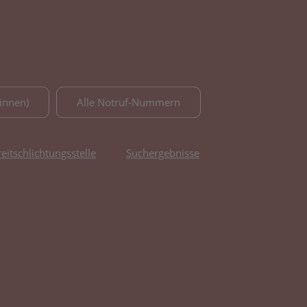
innen)
Alle Notruf-Nummern
reitschlichtungsstelle
Suchergebnisse
fnet in neuem Tab)