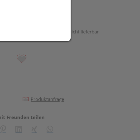
odukt ist derzeit vom Hersteller nicht lieferbar
Produktanfrage
mit Freunden teilen
reator\plugin\share\core\structs\SocialSharingServiceSettings]:fo
Pinterest
LinkedIn
Xing
WhatsApp (#[creator\plugin\share\core\st