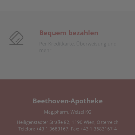
Bequem bezahlen
Per Kreditkarte, Überweisung und
mehr
Beethoven-Apotheke
Mag.pharm. Welzel KG
Heiligenstädter Straße 82, 1190 Wien, Österreich
Telefon:
+43 1 3683167
, Fax: +43 1 3683167-4