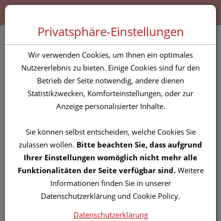
Zum “Inhalt dieser Seite” springen [AK + 0]
Zum Menü “Produkte” springen [AK + 1]
Zum Menü “Über uns / Service” springen [AK + 2]
Zu “Shop-Menüs” springen [AK + 3]
Zum "Barrierefreiheits-Menü" springen [AK + 4]
Zu den “Fusszeilen-Informationen” springen [AK + 5]
Toggle 
Produktsuche
Privatsphäre-Einstellungen
Veterinaerprodukte
Wir verwenden Cookies, um Ihnen ein optimales
Bogavital Shiny Coat
Nutzererlebnis zu bieten. Einige Cookies sind für den
Betrieb der Seite notwendig, andere dienen
Katze Forte 84g
Statistikzwecken, Komforteinstellungen, oder zur
Anzeige personalisierter Inhalte.
PZN: 4610913
Sie können selbst entscheiden, welche Cookies Sie
zulassen wollen.
Bitte beachten Sie, dass aufgrund
Ihrer Einstellungen womöglich nicht mehr alle
Funktionalitäten der Seite verfügbar sind.
Weitere
Informationen finden Sie in unserer
Datenschutzerklärung und Cookie Policy.
Datenschutzerklärung