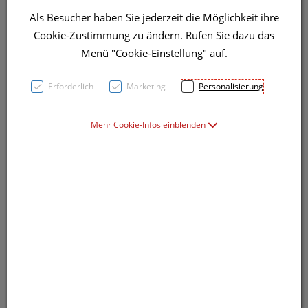
Als Besucher haben Sie jederzeit die Möglichkeit ihre
Cookie-Zustimmung zu ändern. Rufen Sie dazu das
Symbolbild(er)
Menü "Cookie-Einstellung" auf.
Erforderlich
Marketing
Personalisierung
14,99 EUR
84 g / Einheit
Mehr Cookie-Infos einblenden
inkl. 13% MwSt.
Dieses Produkt ist derzeit vom Hersteller
nicht lieferbar
Produkt ist nicht online bestellbar