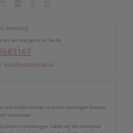
reator\plugin\share\core\structs\SocialSharingServiceSettings]:fo
Pinterest
LinkedIn
Xing
WhatsApp (#[creator\plugin\share\core\st
he Beratung
s an, wir sind gerne für Sie da.
 3683167
n:
shop@beethoven-apo.at
ht und Unfälle können zu einem vorzeitigen Knorpel-
ch vorbelastet.
substanz vorzubeugen, haben wir die innovative