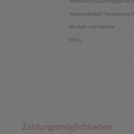
Veterinaerprodukte Bogavital J
Veterinärbedarf, Tiernahrung, F
Muskeln und Gelenke
500 g
Zahlungsmöglichkeiten