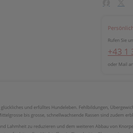
Facebook
X (#[c
Persönlic
Rufen Sie un
+43 1
oder Mail a
 glückliches und erfülltes Hundeleben. Fehlbildungen, Übergewic
ittelgrosse bis grosse, schnellwachsende Rassen sind zudem erbli
nd Lahmheit zu reduzieren und dem weiteren Abbau von Knorpel