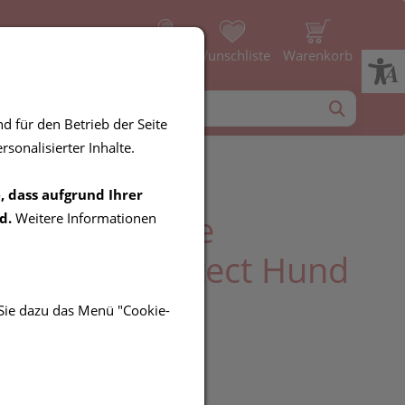
Profil
Wunschliste
Warenkorb
d für den Betrieb der Seite
sonalisierter Inhalte.
, dass aufgrund Ihrer
inaerprodukte
d.
Weitere Informationen
tal Joint Protect Hund
 500g
 Sie dazu das Menü "Cookie-
UR