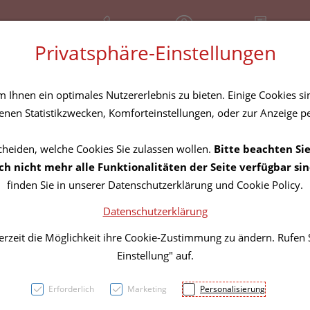
+43 (01) 3683167
Geschlossen
Rezept-Anfrage
Privatsphäre-Einstellungen
amilie
Nahrungsergänzung
Diverses
Ihnen ein optimales Nutzererlebnis zu bieten. Einige Cookies sin
nen Statistikzwecken, Komforteinstellungen, oder zur Anzeige per
cheiden, welche Cookies Sie zulassen wollen.
Bitte beachten Sie
Veter
h nicht mehr alle Funktionalitäten der Seite verfügbar sin
finden Sie in unserer Datenschutzerklärung und Cookie Policy.
Bogavi
Datenschutzerklärung
Forte
erzeit die Möglichkeit ihre Cookie-Zustimmung zu ändern. Rufen
Einstellung" auf.
PZN: 4610735
Erforderlich
Marketing
Personalisierung
39,99 E