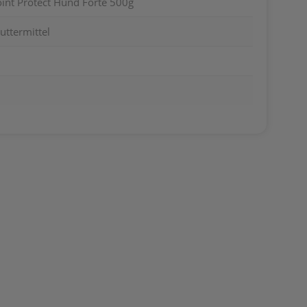
oint Protect Hund Forte 500g
uttermittel