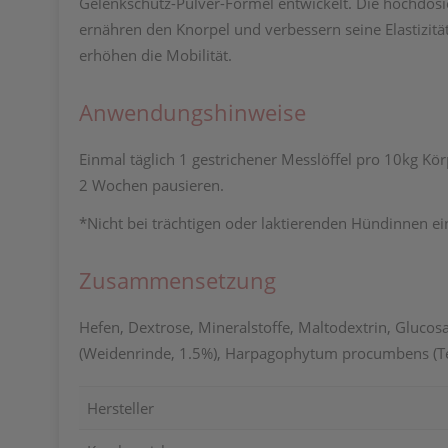
Gelenkschutz-Pulver-Formel entwickelt. Die hochdosie
ernähren den Knorpel und verbessern seine Elastizitä
erhöhen die Mobilität.
Anwendungshinweise
Einmal täglich 1 gestrichener Messlöffel pro 10kg Kö
2 Wochen pausieren.
*Nicht bei trächtigen oder laktierenden Hündinnen ei
Zusammensetzung
Hefen, Dextrose, Mineralstoffe, Maltodextrin, Glucos
(Weidenrinde, 1.5%), Harpagophytum procumbens (Te
Hersteller