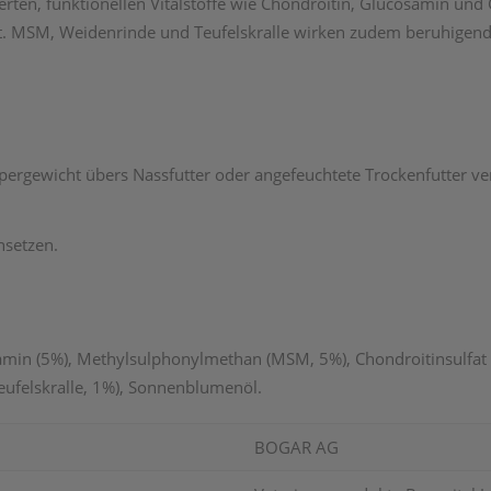
rten, funktionellen Vitalstoffe wie Chondroitin, Glucosamin und
t. MSM, Weidenrinde und Teufelskralle wirken zudem beruhigend a
rpergewicht übers Nassfutter oder angefeuchtete Trockenfutter v
nsetzen.
amin (5%), Methylsulphonylmethan (MSM, 5%), Chondroitinsulfat (
ufelskralle, 1%), Sonnenblumenöl.
BOGAR AG