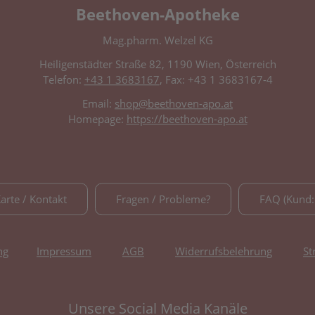
Beethoven-Apotheke
Mag.pharm. Welzel KG
Heiligenstädter Straße 82, 1190 Wien, Österreich
Telefon:
+43 1 3683167
, Fax: +43 1 3683167-4
Email:
shop@beethoven-apo.at
Homepage:
https://beethoven-apo.at
Karte / Kontakt
Fragen / Probleme?
FAQ (Kund:
ng
Impressum
AGB
Widerrufsbelehrung
St
Unsere Social Media Kanäle