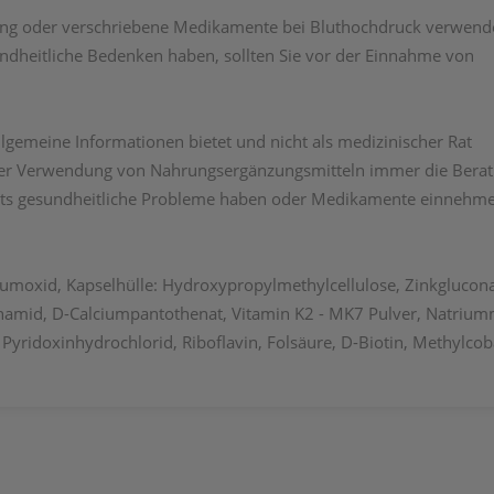
ratung oder verschriebene Medikamente bei Bluthochdruck verwen
dheitliche Bedenken haben, sollten Sie vor der Einnahme von
llgemeine Informationen bietet und nicht als medizinischer Rat
or der Verwendung von Nahrungsergänzungsmitteln immer die Ber
eits gesundheitliche Probleme haben oder Medikamente einnehm
moxid, Kapselhülle: Hydroxypropylmethylcellulose, Zinkgluconat
inamid, D-Calciumpantothenat, Vitamin K2 - MK7 Pulver, Natriumm
 Pyridoxinhydrochlorid, Riboflavin, Folsäure, D-Biotin, Methylco