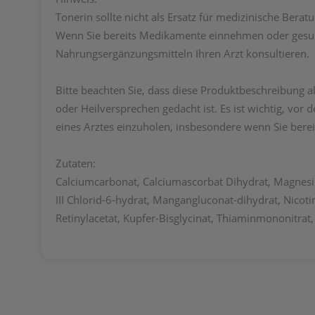
Tonerin sollte nicht als Ersatz für medizinische Be
Wenn Sie bereits Medikamente einnehmen oder gesun
Nahrungsergänzungsmitteln Ihren Arzt konsultieren.
Bitte beachten Sie, dass diese Produktbeschreibung a
oder Heilversprechen gedacht ist. Es ist wichtig, v
eines Arztes einzuholen, insbesondere wenn Sie ber
Zutaten:
Calciumcarbonat, Calciumascorbat Dihydrat, Magnesiu
III Chlorid-6-hydrat, Mangangluconat-dihydrat, Nicot
Retinylacetat, Kupfer-Bisglycinat, Thiaminmononitrat,