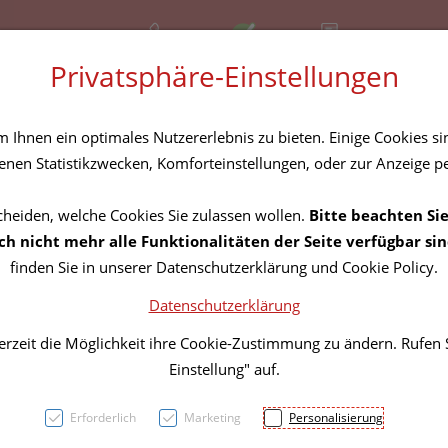
+43 (01) 3683167
Offen
Rezept-Anfrage
Privatsphäre-Einstellungen
amilie
Nahrungsergänzung
Diverses
Ihnen ein optimales Nutzererlebnis zu bieten. Einige Cookies sin
nen Statistikzwecken, Komforteinstellungen, oder zur Anzeige per
cheiden, welche Cookies Sie zulassen wollen.
Bitte beachten Sie
TONER
h nicht mehr alle Funktionalitäten der Seite verfügbar sin
finden Sie in unserer Datenschutzerklärung und Cookie Policy.
Datenschutzerklärung
PZN: 5823396
erzeit die Möglichkeit ihre Cookie-Zustimmung zu ändern. Rufen
41,85 E
Einstellung" auf.
60 Stk. / Einheit
Erforderlich
Marketing
Personalisierung