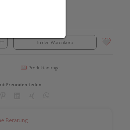
In den Warenkorb
Produktanfrage
mit Freunden teilen
reator\plugin\share\core\structs\SocialSharingServiceSettings]:fo
Pinterest
LinkedIn
Xing
WhatsApp (#[creator\plugin\share\core\st
he Beratung