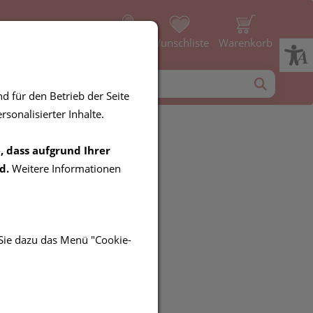
Profil
Wunschliste
Warenkorb
d für den Betrieb der Seite
sonalisierter Inhalte.
, dass aufgrund Ihrer
IN KPS
d.
Weitere Informationen
 Sie dazu das Menü "Cookie-
UR