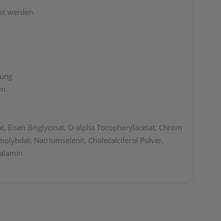
det werden.
atung
en.
, Eisen Bisglycinat, D-alpha Tocopherylacetat, Chrom
olybdat, Natriumselenit, Cholecalciferol Pulver,
balamin