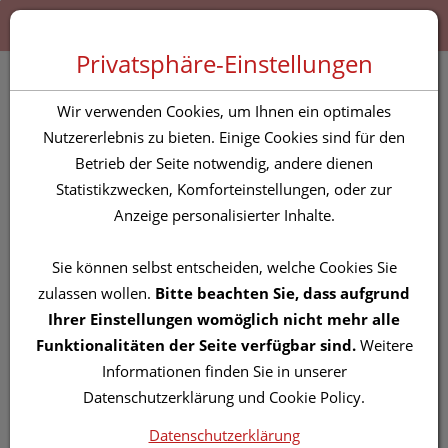
Zum “Inhalt dieser Seite” springen [AK + 0]
Zum Menü “Produkte” springen [AK + 1]
Zum Menü “Über uns / Service” springen [AK + 2]
Zu “Shop-Menüs” springen [AK + 3]
Zum "Barrierefreiheits-Menü" springen [AK + 4]
Zu den “Fusszeilen-Informationen” springen [AK + 5]
Toggle 
Produktsuche
Privatsphäre-Einstellungen
Tiroler Steinoel
Wir verwenden Cookies, um Ihnen ein optimales
Koerpermilch 300ml
Nutzererlebnis zu bieten. Einige Cookies sind für den
Betrieb der Seite notwendig, andere dienen
Statistikzwecken, Komforteinstellungen, oder zur
PZN: 5818797
Anzeige personalisierter Inhalte.
Sie können selbst entscheiden, welche Cookies Sie
zulassen wollen.
Bitte beachten Sie, dass aufgrund
Ihrer Einstellungen womöglich nicht mehr alle
Funktionalitäten der Seite verfügbar sind.
Weitere
Informationen finden Sie in unserer
Datenschutzerklärung und Cookie Policy.
Datenschutzerklärung