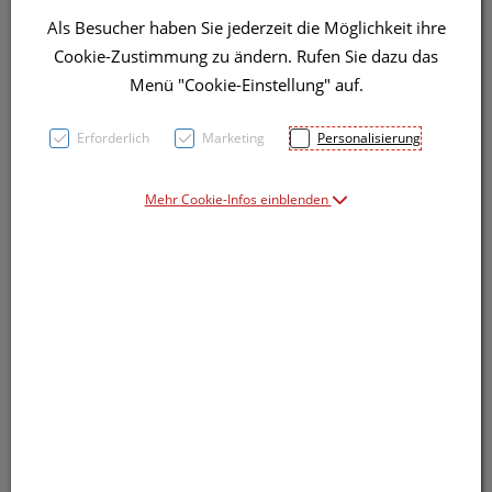
Als Besucher haben Sie jederzeit die Möglichkeit ihre
Cookie-Zustimmung zu ändern. Rufen Sie dazu das
Menü "Cookie-Einstellung" auf.
Erforderlich
Marketing
Personalisierung
Symbolbild(er)
Mehr Cookie-Infos einblenden
6,51 EUR
30 Stk. / Einheit
inkl. 10% MwSt.
Dieses Produkt ist derzeit vom Hersteller
nicht lieferbar