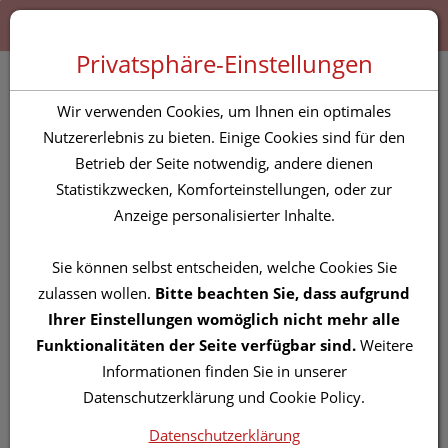
Zum “Inhalt dieser Seite” springen [AK + 0]
Zum Menü “Produkte” springen [AK + 1]
Zum Menü “Über uns / Service” springen [AK + 2]
Zu “Shop-Menüs” springen [AK + 3]
Zum "Barrierefreiheits-Menü" springen [AK + 4]
Zu den “Fusszeilen-Informationen” springen [AK + 5]
Toggle 
Produktsuche
Privatsphäre-Einstellungen
Taoasis Baldini
Wir verwenden Cookies, um Ihnen ein optimales
Raumspray Feelruhe
Nutzererlebnis zu bieten. Einige Cookies sind für den
Betrieb der Seite notwendig, andere dienen
50ml
Statistikzwecken, Komforteinstellungen, oder zur
Anzeige personalisierter Inhalte.
PZN: 4615744
Sie können selbst entscheiden, welche Cookies Sie
zulassen wollen.
Bitte beachten Sie, dass aufgrund
Ihrer Einstellungen womöglich nicht mehr alle
Funktionalitäten der Seite verfügbar sind.
Weitere
Informationen finden Sie in unserer
Datenschutzerklärung und Cookie Policy.
Datenschutzerklärung