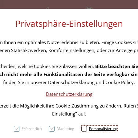
+43 (01) 3683167
Bereitschaftsdienst
Privatsphäre-Einstellungen
amilie
Nahrungsergänzung
Diverses
Ihnen ein optimales Nutzererlebnis zu bieten. Einige Cookies sin
Rezept-Anfrage
nen Statistikzwecken, Komforteinstellungen, oder zur Anzeige per
cheiden, welche Cookies Sie zulassen wollen.
Bitte beachten Sie
Stuet
h nicht mehr alle Funktionalitäten der Seite verfügbar sin
finden Sie in unserer Datenschutzerklärung und Cookie Policy.
Compr
Datenschutzerklärung
Hose/s
erzeit die Möglichkeit ihre Cookie-Zustimmung zu ändern. Rufen
Einstellung" auf.
Gr Vi/
Erforderlich
Marketing
Personalisierung
PZN: 4621673