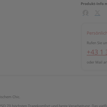
Produkt-Info 
Facebook
X (#[c
Persönlic
Rufen Sie un
+43 1
oder Mail a
schem Chic.
SO 70 höchsten Tragekomfort und beste
Verarbeitung. Das viel