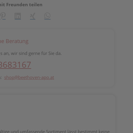
mit Freunden teilen
reator\plugin\share\core\structs\SocialSharingServiceSettings]:fo
Pinterest
LinkedIn
Xing
WhatsApp (#[creator\plugin\share\core\st
he Beratung
s an, wir sind gerne für Sie da.
 3683167
n:
shop@beethoven-apo.at
fältige und umfassende
Sortiment lässt bestimmt keine