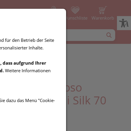
Profil
Wunschliste
Warenkorb
d für den Betrieb der Seite
sonalisierter Inhalte.
, dass aufgrund Ihrer
zstruempfe
d.
Weitere Informationen
essana Calypso
tuetzklasse Ii Silk 70
 Sie dazu das Menü "Cookie-
xxl 7010 1st