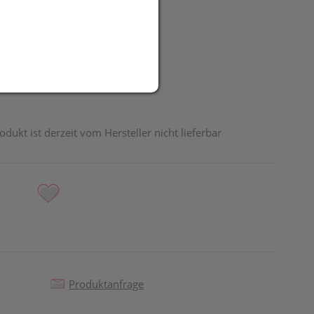
UR
odukt ist derzeit vom Hersteller nicht lieferbar
Produktanfrage