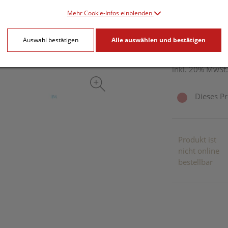
Mehr Cookie-Infos einblenden
23,51 E
Auswahl bestätigen
Alle auswählen und bestätigen
1 Stk. / Einheit
inkl. 20% MwSt.
Dieses Pr
Produkt ist
nicht online
bestellbar