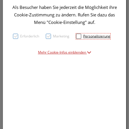
Als Besucher haben Sie jederzeit die Möglichkeit ihre
Cookie-Zustimmung zu ändern. Rufen Sie dazu das
Menü "Cookie-Einstellung" auf.
Erforderlich
Marketing
Personalisierung
Symbolbild(er)
Mehr Cookie-Infos einblenden
29,91 EUR
40 ml / Einheit
inkl. 20% MwSt.
Dieses Produkt ist derzeit vom Hersteller
nicht lieferbar