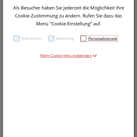
Als Besucher haben Sie jederzeit die Möglichkeit ihre
Cookie-Zustimmung zu ändern. Rufen Sie dazu das
Menü "Cookie-Einstellung" auf.
Erforderlich
Marketing
Personalisierung
Mehr Cookie-Infos einblenden
Symbolbild(er)
27,91 EUR
200 ml / Einheit
inkl. 20% MwSt.
Dieses Produkt ist derzeit vom Hersteller
nicht lieferbar