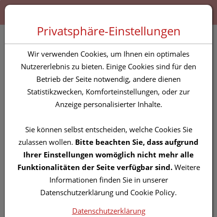
Zum “Inhalt dieser Seite” springen [AK + 0]
Zum Menü “Produkte” springen [AK + 1]
Zum Menü “Über uns / Service” springen [AK + 2]
Zu “Shop-Menüs” springen [AK + 3]
Zum "Barrierefreiheits-Menü" springen [AK + 4]
Zu den “Fusszeilen-Informationen” springen [AK + 5]
Toggle 
Produktsuche
Privatsphäre-Einstellungen
Sonnenprodukte
Wir verwenden Cookies, um Ihnen ein optimales
Hyaluron Sonnenpflege
Nutzererlebnis zu bieten. Einige Cookies sind für den
Betrieb der Seite notwendig, andere dienen
Koerper Lsf50+ 150ml
Statistikzwecken, Komforteinstellungen, oder zur
Anzeige personalisierter Inhalte.
PZN: 4624312
Sie können selbst entscheiden, welche Cookies Sie
zulassen wollen.
Bitte beachten Sie, dass aufgrund
Ihrer Einstellungen womöglich nicht mehr alle
Funktionalitäten der Seite verfügbar sind.
Weitere
Informationen finden Sie in unserer
Datenschutzerklärung und Cookie Policy.
Datenschutzerklärung