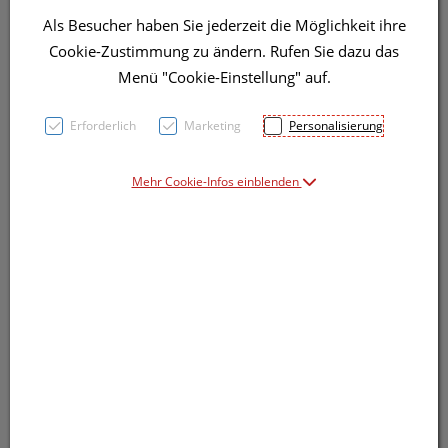
Als Besucher haben Sie jederzeit die Möglichkeit ihre
Cookie-Zustimmung zu ändern. Rufen Sie dazu das
Menü "Cookie-Einstellung" auf.
Erforderlich
Marketing
Personalisierung
Symbolbild(er)
Mehr Cookie-Infos einblenden
17,95 EUR
15 ml / Einheit
inkl. 20% MwSt.
Dieses Produkt ist derzeit vom Hersteller
nicht lieferbar