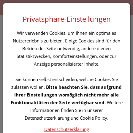
Zum “Inhalt dieser Seite” springen [AK + 0]
Zum Menü “Produkte” springen [AK + 1]
Zum Menü “Über uns / Service” springen [AK + 2]
Zu “Shop-Menüs” springen [AK + 3]
Zum "Barrierefreiheits-Menü" springen [AK + 4]
Zu den “Fusszeilen-Informationen” springen [AK + 5]
Toggle 
Produktsuche
Privatsphäre-Einstellungen
Siriderma Getoente
Wir verwenden Cookies, um Ihnen ein optimales
Tagescreme Mittel Bis
Nutzererlebnis zu bieten. Einige Cookies sind für den
Betrieb der Seite notwendig, andere dienen
Dunkel 15ml
Statistikzwecken, Komforteinstellungen, oder zur
Anzeige personalisierter Inhalte.
PZN: 5842353
Sie können selbst entscheiden, welche Cookies Sie
zulassen wollen.
Bitte beachten Sie, dass aufgrund
Ihrer Einstellungen womöglich nicht mehr alle
Funktionalitäten der Seite verfügbar sind.
Weitere
Informationen finden Sie in unserer
Datenschutzerklärung und Cookie Policy.
Datenschutzerklärung