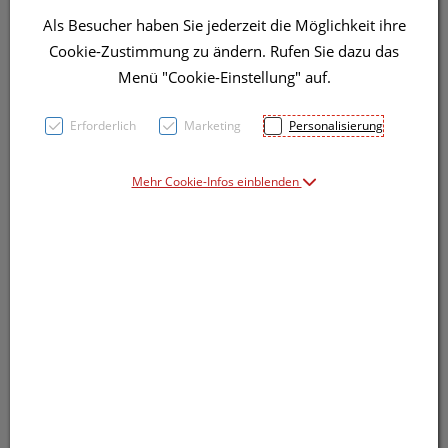
Als Besucher haben Sie jederzeit die Möglichkeit ihre
Cookie-Zustimmung zu ändern. Rufen Sie dazu das
Symbolbild(er)
Menü "Cookie-Einstellung" auf.
Erforderlich
Marketing
Personalisierung
19,90 EUR
60 Stk. / Einheit
Mehr Cookie-Infos einblenden
inkl. 10% MwSt.
lieferbar
In den Warenkorb