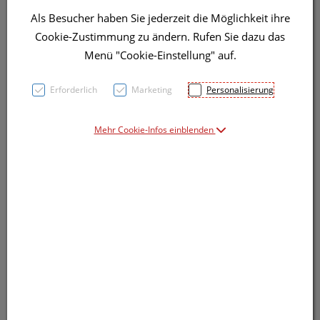
Als Besucher haben Sie jederzeit die Möglichkeit ihre
Cookie-Zustimmung zu ändern. Rufen Sie dazu das
Menü "Cookie-Einstellung" auf.
Symbolbild(er)
Erforderlich
Marketing
Personalisierung
Mehr Cookie-Infos einblenden
22,20 EUR
50 ml / Einheit
inkl. 20% MwSt.
Dieses Produkt ist derzeit vom Hersteller
nicht lieferbar
Produkt ist nicht online bestellbar