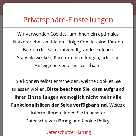
Zum “Inhalt dieser Seite” springen [AK + 0]
Zum Menü “Produkte” springen [AK + 1]
Zum Menü “Über uns / Service” springen [AK + 2]
Zu “Shop-Menüs” springen [AK + 3]
Zum "Barrierefreiheits-Menü" springen [AK + 4]
Zu den “Fusszeilen-Informationen” springen [AK + 5]
Toggle 
Produktsuche
Privatsphäre-Einstellungen
Seewald Balsam
Wir verwenden Cookies, um Ihnen ein optimales
Bergkraeuter 50ml
Nutzererlebnis zu bieten. Einige Cookies sind für den
Betrieb der Seite notwendig, andere dienen
Statistikzwecken, Komforteinstellungen, oder zur
PZN: 4623732
Anzeige personalisierter Inhalte.
Sie können selbst entscheiden, welche Cookies Sie
zulassen wollen.
Bitte beachten Sie, dass aufgrund
Ihrer Einstellungen womöglich nicht mehr alle
Funktionalitäten der Seite verfügbar sind.
Weitere
Informationen finden Sie in unserer
Datenschutzerklärung und Cookie Policy.
Datenschutzerklärung