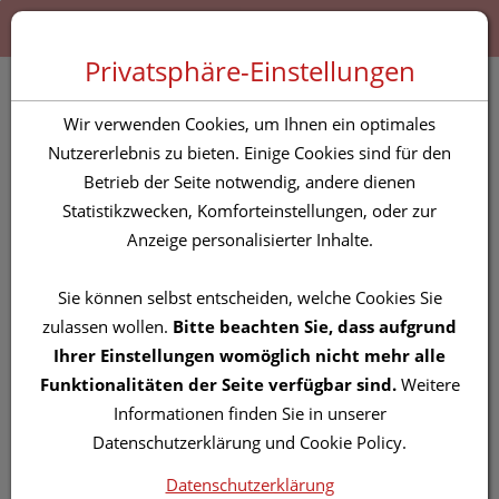
Zum “Inhalt dieser Seite” springen [AK + 0]
Zum Menü “Produkte” springen [AK + 1]
Zum Menü “Über uns / Service” springen [AK + 2]
Zu “Shop-Menüs” springen [AK + 3]
Zum "Barrierefreiheits-Menü" springen [AK + 4]
Zu den “Fusszeilen-Informationen” springen [AK + 5]
Toggle 
Produktsuche
Privatsphäre-Einstellungen
Schüßler Salz Adler Nr.
Wir verwenden Cookies, um Ihnen ein optimales
12 D6 Tabletten
Nutzererlebnis zu bieten. Einige Cookies sind für den
Betrieb der Seite notwendig, andere dienen
Statistikzwecken, Komforteinstellungen, oder zur
PZN: 2263028
Anzeige personalisierter Inhalte.
Sie können selbst entscheiden, welche Cookies Sie
zulassen wollen.
Bitte beachten Sie, dass aufgrund
Ihrer Einstellungen womöglich nicht mehr alle
Funktionalitäten der Seite verfügbar sind.
Weitere
Informationen finden Sie in unserer
Datenschutzerklärung und Cookie Policy.
Datenschutzerklärung