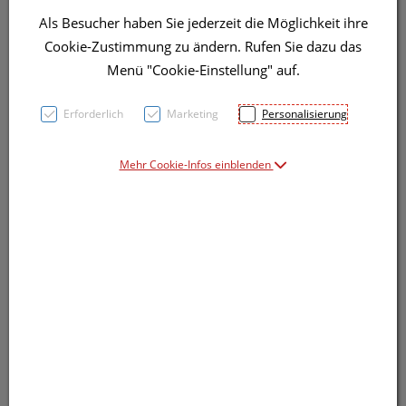
Als Besucher haben Sie jederzeit die Möglichkeit ihre
Cookie-Zustimmung zu ändern. Rufen Sie dazu das
Menü "Cookie-Einstellung" auf.
Erforderlich
Marketing
Personalisierung
Symbolbild(er)
Mehr Cookie-Infos einblenden
65,20 EUR
10 Stk. / Einheit
inkl. 20% MwSt.
lieferbar