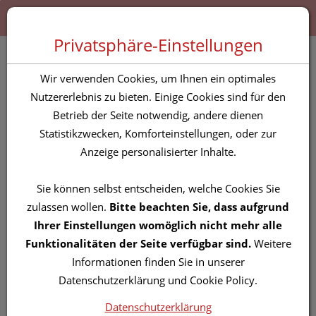
Zum “Inhalt dieser Seite” springen [AK + 0]
Zum Menü “Produkte” springen [AK + 1]
Zum Menü “Über uns / Service” springen [AK + 2]
Zu “Shop-Menüs” springen [AK + 3]
Zum "Barrierefreiheits-Menü" springen [AK + 4]
Zu den “Fusszeilen-Informationen” springen [AK + 5]
Toggle 
Produktsuche
Privatsphäre-Einstellungen
Schlauchverband
Wir verwenden Cookies, um Ihnen ein optimales
Stuelpa-fertigverband Gr
Nutzererlebnis zu bieten. Einige Cookies sind für den
Betrieb der Seite notwendig, andere dienen
4 Kopf 10st
Statistikzwecken, Komforteinstellungen, oder zur
Anzeige personalisierter Inhalte.
PZN: 0823807
Sie können selbst entscheiden, welche Cookies Sie
zulassen wollen.
Bitte beachten Sie, dass aufgrund
Ihrer Einstellungen womöglich nicht mehr alle
Funktionalitäten der Seite verfügbar sind.
Weitere
Informationen finden Sie in unserer
Datenschutzerklärung und Cookie Policy.
Datenschutzerklärung