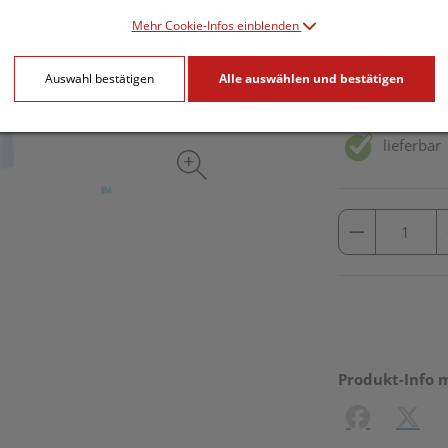
Mehr Cookie-Infos einblenden
1 Stk. / Einheit
Auswahl bestätigen
Alle auswählen und bestätigen
inkl. 20% MwSt.
lieferbar
Produkt-Info 
Facebook
X (#[c