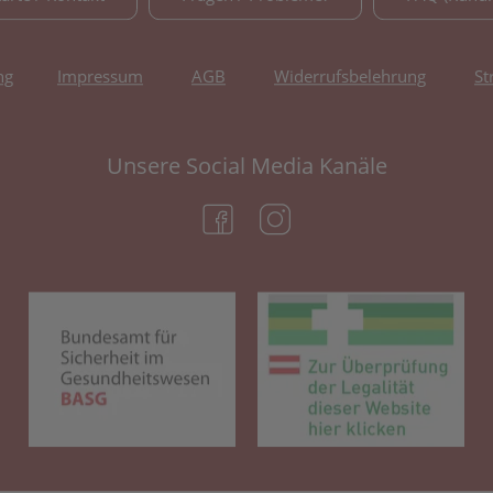
ng
Impressum
AGB
Widerrufsbelehrung
St
Unsere Social Media Kanäle
(öffnet in neuem Tab)
(öffnet in neuem Tab)
(öffnet in neuem Tab)
(öf