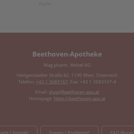
mehr
Beethoven-Apotheke
Mag.pharm. Welzel KG
Heiligenstädter Straße 82, 1190 Wien, Österreich
Telefon:
+43 1 3683167
, Fax: +43 1 3683167-4
Email:
shop@beethoven-apo.at
Homepage:
https://beethoven-apo.at
Karte / Kontakt
Fragen / Probleme?
FAQ (Kund: