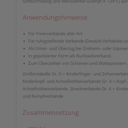
luftdurchlässig und sterilisierbar (Dampf A 134°C) auf
Anwendungshinweise
Für Fixierverbände aller Art.
Für ruhigstellende Verbände (Desault-Verbände) u
Als Unter- und Überzug bei Zinkleim- oder Gipsv
In gepolsterter Form als Rucksackverband.
Zum Überziehen von Schienen und Wattepolstern.
Größentabelle Gr. 0 = Kinderfinger- und Zehenverbän
Kinderkopf- und Achselhöhlenverbände Gr. 4 = Kopf-
Achselhöhlenverbände, Streckverbände Gr. 6 = Kinde
und Rumpfverbände
Zusammensetzung