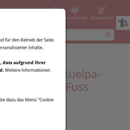
Profil
Wunschliste
Warenkorb
d für den Betrieb der Seite
sonalisierter Inhalte.
, dass aufgrund Ihrer
uchverband Stuelpa-
d.
Weitere Informationen
verband Gr 3 Fuss
erkopf 1st
 Sie dazu das Menü "Cookie-
R