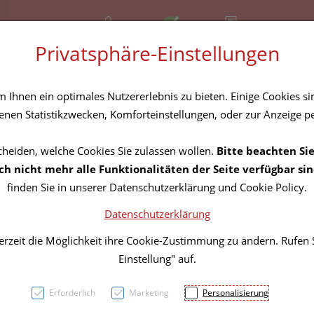
+43 (01) 3683167
Offen
Rezept-Anfrage
Privatsphäre-Einstellungen
amilie
Nahrungsergänzung
Diverses
Ihnen ein optimales Nutzererlebnis zu bieten. Einige Cookies sin
nen Statistikzwecken, Komforteinstellungen, oder zur Anzeige per
cheiden, welche Cookies Sie zulassen wollen.
Bitte beachten Sie
Schla
h nicht mehr alle Funktionalitäten der Seite verfügbar sin
finden Sie in unserer Datenschutzerklärung und Cookie Policy.
fertig
Datenschutzerklärung
U.kind
erzeit die Möglichkeit ihre Cookie-Zustimmung zu ändern. Rufen
Einstellung" auf.
PZN: 0823776
Erforderlich
Marketing
Personalisierung
8,31 EU