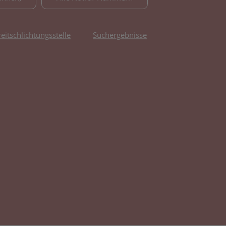
reitschlichtungsstelle
Suchergebnisse
fnet in neuem Tab)