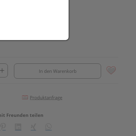
In den Warenkorb
Produktanfrage
mit Freunden teilen
reator\plugin\share\core\structs\SocialSharingServiceSettings]:fo
Pinterest
LinkedIn
Xing
WhatsApp (#[creator\plugin\share\core\st