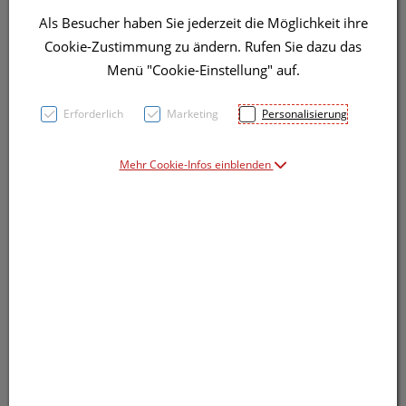
Als Besucher haben Sie jederzeit die Möglichkeit ihre
Cookie-Zustimmung zu ändern. Rufen Sie dazu das
Menü "Cookie-Einstellung" auf.
Symbolbild(er)
Erforderlich
Marketing
Personalisierung
Mehr Cookie-Infos einblenden
25,55 EUR
100 ml / Einheit
inkl. 10% MwSt.
lieferbar