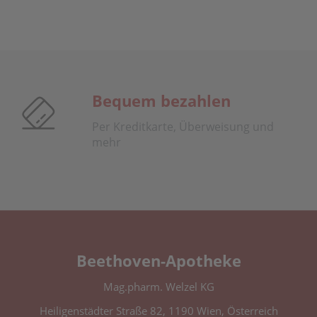
Bequem bezahlen
Per Kreditkarte, Überweisung und
mehr
Beethoven-Apotheke
Mag.pharm. Welzel KG
Heiligenstädter Straße 82, 1190 Wien, Österreich