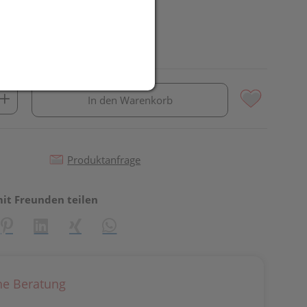
In den Warenkorb
Produktanfrage
mit Freunden teilen
reator\plugin\share\core\structs\SocialSharingServiceSettings]:fo
Pinterest
LinkedIn
Xing
WhatsApp (#[creator\plugin\share\core\st
he Beratung