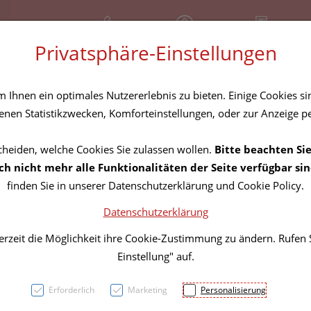
+43 (01) 3683167
Geschlossen
Rezept-Anfrage
Privatsphäre-Einstellungen
amilie
Nahrungsergänzung
Diverses
Ihnen ein optimales Nutzererlebnis zu bieten. Einige Cookies sin
nen Statistikzwecken, Komforteinstellungen, oder zur Anzeige per
cheiden, welche Cookies Sie zulassen wollen.
Bitte beachten Sie
Prosta
h nicht mehr alle Funktionalitäten der Seite verfügbar sin
finden Sie in unserer Datenschutzerklärung und Cookie Policy.
Datenschutzerklärung
PZN: 2835861
erzeit die Möglichkeit ihre Cookie-Zustimmung zu ändern. Rufen
25,– EU
Einstellung" auf.
30 Stk. / Einheit
Erforderlich
Marketing
Personalisierung