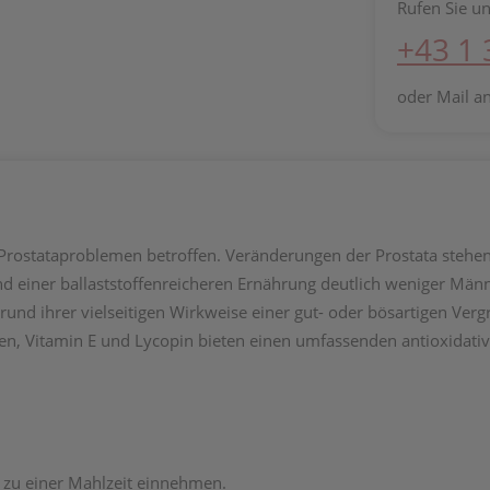
Rufen Sie un
+43 1
oder Mail a
n Prostataproblemen betroffen. Veränderungen der Prostata ste
 einer ballaststoffenreicheren Ernährung deutlich weniger Männ
nd ihrer vielseitigen Wirkweise einer gut- oder bösartigen Verg
elen, Vitamin E und Lycopin bieten einen umfassenden antioxidativ
r zu einer Mahlzeit einnehmen.