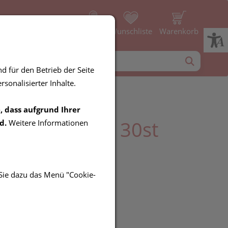
Profil
Wunschliste
Warenkorb
d für den Betrieb der Seite
sonalisierter Inhalte.
, dass aufgrund Ihrer
vital Kapseln 30st
d.
Weitere Informationen
 Sie dazu das Menü "Cookie-
R