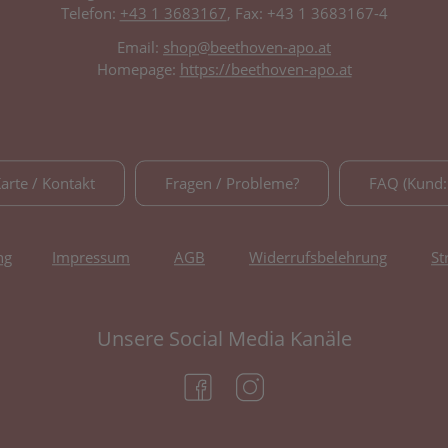
Telefon:
+43 1 3683167
, Fax: +43 1 3683167-4
Email:
shop@beethoven-apo.at
Homepage:
https://beethoven-apo.at
Karte / Kontakt
Fragen / Probleme?
FAQ (Kund:
ng
Impressum
AGB
Widerrufsbelehrung
St
Unsere Social Media Kanäle
(öffnet in neuem Tab)
(öffnet in neuem Tab)