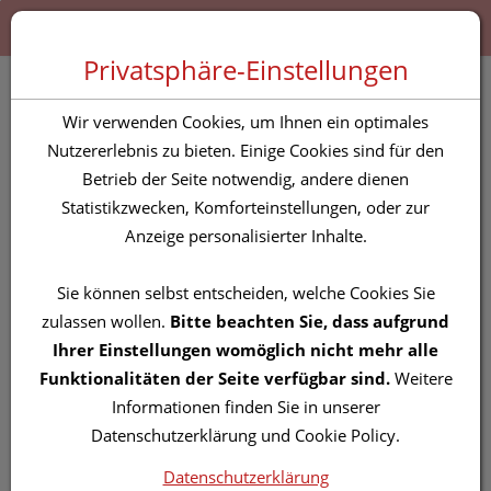
Zum “Inhalt dieser Seite” springen [AK + 0]
Zum Menü “Produkte” springen [AK + 1]
Zum Menü “Über uns / Service” springen [AK + 2]
Zu “Shop-Menüs” springen [AK + 3]
Zum "Barrierefreiheits-Menü" springen [AK + 4]
Zu den “Fusszeilen-Informationen” springen [AK + 5]
Toggle 
Produktsuche
Privatsphäre-Einstellungen
PREMIUM CBD-Öl 8%, 10
Wir verwenden Cookies, um Ihnen ein optimales
ml, mit Melatonin
Nutzererlebnis zu bieten. Einige Cookies sind für den
Betrieb der Seite notwendig, andere dienen
Statistikzwecken, Komforteinstellungen, oder zur
PZN: 5837665
Anzeige personalisierter Inhalte.
Sie können selbst entscheiden, welche Cookies Sie
zulassen wollen.
Bitte beachten Sie, dass aufgrund
Ihrer Einstellungen womöglich nicht mehr alle
Funktionalitäten der Seite verfügbar sind.
Weitere
Informationen finden Sie in unserer
Datenschutzerklärung und Cookie Policy.
Datenschutzerklärung