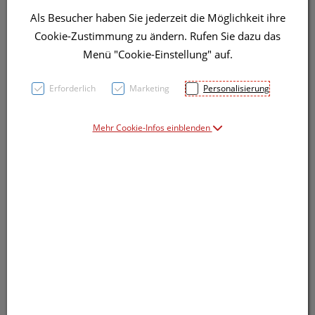
Als Besucher haben Sie jederzeit die Möglichkeit ihre
Symbolbild(er)
Cookie-Zustimmung zu ändern. Rufen Sie dazu das
Menü "Cookie-Einstellung" auf.
54,91 EUR
Erforderlich
Marketing
Personalisierung
10 ml / Einheit
Mehr Cookie-Infos einblenden
inkl. 10% MwSt.
Dieses Produkt ist derzeit vom Hersteller
nicht lieferbar
Produkt ist nicht online bestellbar