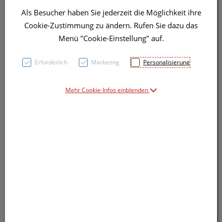
Als Besucher haben Sie jederzeit die Möglichkeit ihre
Cookie-Zustimmung zu ändern. Rufen Sie dazu das
Symbolbild(er)
Menü "Cookie-Einstellung" auf.
Erforderlich
Marketing
Personalisierung
19,91 EUR
1 Stk. / Einheit
Mehr Cookie-Infos einblenden
inkl. 20% MwSt.
Dieses Produkt ist derzeit vom Hersteller
nicht lieferbar
Produkt ist nicht online bestellbar