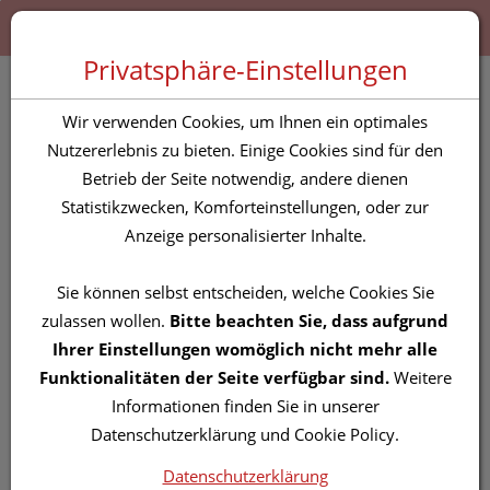
Zum “Inhalt dieser Seite” springen [AK + 0]
Zum Menü “Produkte” springen [AK + 1]
Zum Menü “Über uns / Service” springen [AK + 2]
Zu “Shop-Menüs” springen [AK + 3]
Zum "Barrierefreiheits-Menü" springen [AK + 4]
Zu den “Fusszeilen-Informationen” springen [AK + 5]
Toggle 
Produktsuche
Privatsphäre-Einstellungen
Pinzetten Canal
Wir verwenden Cookies, um Ihnen ein optimales
Rostfrei/schraeg Motiv
Nutzererlebnis zu bieten. Einige Cookies sind für den
Betrieb der Seite notwendig, andere dienen
Fussball 2150- 1st
Statistikzwecken, Komforteinstellungen, oder zur
Anzeige personalisierter Inhalte.
PZN: 5842471
Sie können selbst entscheiden, welche Cookies Sie
zulassen wollen.
Bitte beachten Sie, dass aufgrund
Ihrer Einstellungen womöglich nicht mehr alle
Funktionalitäten der Seite verfügbar sind.
Weitere
Informationen finden Sie in unserer
Datenschutzerklärung und Cookie Policy.
Datenschutzerklärung