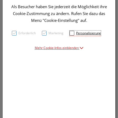
Als Besucher haben Sie jederzeit die Möglichkeit ihre
Cookie-Zustimmung zu ändern. Rufen Sie dazu das
Menü "Cookie-Einstellung" auf.
Symbolbild(er)
Erforderlich
Marketing
Personalisierung
19,91 EUR
Mehr Cookie-Infos einblenden
1 Stk. / Einheit
inkl. 20% MwSt.
Dieses Produkt ist derzeit vom Hersteller
nicht lieferbar
Produkt ist nicht online bestellbar