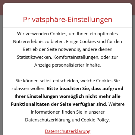
Zum “Inhalt dieser Seite” springen [AK + 0]
Zum Menü “Produkte” springen [AK + 1]
Zum Menü “Über uns / Service” springen [AK + 2]
Zu “Shop-Menüs” springen [AK + 3]
Zum "Barrierefreiheits-Menü" springen [AK + 4]
Zu den “Fusszeilen-Informationen” springen [AK + 5]
Toggle 
Produktsuche
Privatsphäre-Einstellungen
Pinzetten Canal
Wir verwenden Cookies, um Ihnen ein optimales
Rostfrei/schraeg
Nutzererlebnis zu bieten. Einige Cookies sind für den
Betrieb der Seite notwendig, andere dienen
Farbzauber Herzklang
Statistikzwecken, Komforteinstellungen, oder zur
2151- 1st
Anzeige personalisierter Inhalte.
PZN: 5842488
Sie können selbst entscheiden, welche Cookies Sie
zulassen wollen.
Bitte beachten Sie, dass aufgrund
Ihrer Einstellungen womöglich nicht mehr alle
Funktionalitäten der Seite verfügbar sind.
Weitere
Informationen finden Sie in unserer
Datenschutzerklärung und Cookie Policy.
Datenschutzerklärung