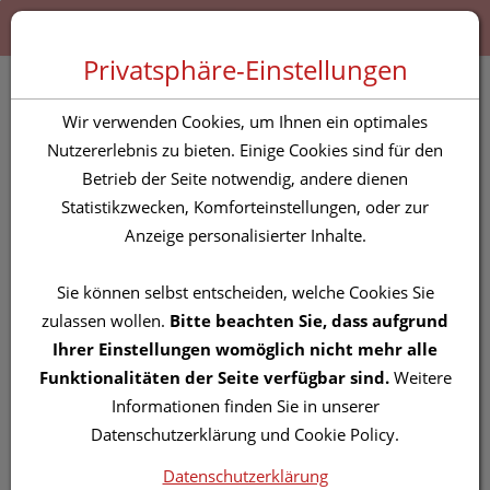
Zum “Inhalt dieser Seite” springen [AK + 0]
Zum Menü “Produkte” springen [AK + 1]
Zum Menü “Über uns / Service” springen [AK + 2]
Zu “Shop-Menüs” springen [AK + 3]
Zum "Barrierefreiheits-Menü" springen [AK + 4]
Zu den “Fusszeilen-Informationen” springen [AK + 5]
Toggle 
Produktsuche
Privatsphäre-Einstellungen
Phosphorus -weleda
Wir verwenden Cookies, um Ihnen ein optimales
Dilution D 6 20ml
Nutzererlebnis zu bieten. Einige Cookies sind für den
Betrieb der Seite notwendig, andere dienen
Statistikzwecken, Komforteinstellungen, oder zur
PZN: 0710888
Anzeige personalisierter Inhalte.
Sie können selbst entscheiden, welche Cookies Sie
zulassen wollen.
Bitte beachten Sie, dass aufgrund
Ihrer Einstellungen womöglich nicht mehr alle
Funktionalitäten der Seite verfügbar sind.
Weitere
Informationen finden Sie in unserer
Datenschutzerklärung und Cookie Policy.
Datenschutzerklärung