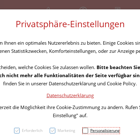
+43 (01) 3683167
Geschlossen
Rezept-Anfrage
Privatsphäre-Einstellungen
amilie
Nahrungsergänzung
Diverses
Ihnen ein optimales Nutzererlebnis zu bieten. Einige Cookies sin
nen Statistikzwecken, Komforteinstellungen, oder zur Anzeige per
cheiden, welche Cookies Sie zulassen wollen.
Bitte beachten Sie
PASCO
h nicht mehr alle Funktionalitäten der Seite verfügbar sin
finden Sie in unserer Datenschutzerklärung und Cookie Policy.
Datenschutzerklärung
PZN: 3758766
erzeit die Möglichkeit ihre Cookie-Zustimmung zu ändern. Rufen
24,30 E
Einstellung" auf.
50 ml / Einheit
Erforderlich
Marketing
Personalisierung