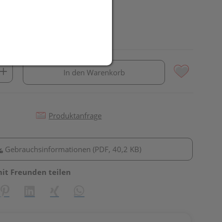
In den Warenkorb
Produktanfrage
Gebrauchsinformationen (PDF, 40,2 KB)
mit Freunden teilen
reator\plugin\share\core\structs\SocialSharingServiceSettings]:fo
Pinterest
LinkedIn
Xing
WhatsApp (#[creator\plugin\share\core\st