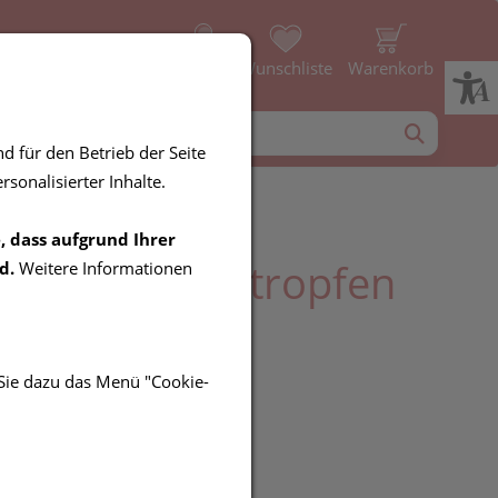
Profil
Wunschliste
Warenkorb
d für den Betrieb der Seite
sonalisierter Inhalte.
, dass aufgrund Ihrer
NAL Nerventropfen
d.
Weitere Informationen
 Sie dazu das Menü "Cookie-
UR