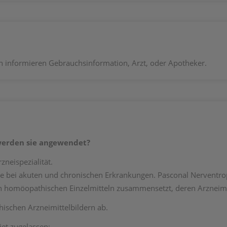
informieren Gebrauchsinformation, Arzt, oder Apotheker.
werden sie angewendet?
neispezialität.
pie bei akuten und chronischen Erkrankungen. Pasconal Nerventr
n homöopathischen Einzelmitteln zusammensetzt, deren Arzneimit
ischen Arzneimittelbildern ab.
et zugelassen: