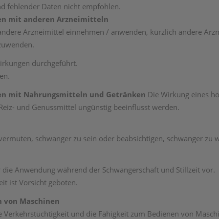
nd fehlender Daten nicht empfohlen.
n mit anderen Arzneimitteln
e andere Arzneimittel einnehmen / anwenden, kürzlich andere A
nzuwenden.
irkungen durchgeführt.
en.
en mit Nahrungsmitteln und Getränken
Die Wirkung eines h
eiz- und Genussmittel ungünstig beeinflusst werden.
 vermuten, schwanger zu sein oder beabsichtigen, schwanger zu 
ür die Anwendung während der Schwangerschaft und Stillzeit vor.
t ist Vorsicht geboten.
n von Maschinen
e Verkehrstüchtigkeit und die Fähigkeit zum Bedienen von Masch