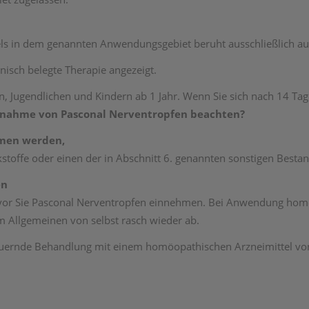
s in dem genannten Anwendungsgebiet beruht ausschließlich au
nisch belegte Therapie angezeigt.
, Jugendlichen und Kindern ab 1 Jahr. Wenn Sie sich nach 14 Tag
Einnahme von Pasconal Nerventropfen beachten?
mmen werden,
kstoffe oder einen der in Abschnitt 6. genannten sonstigen Bestand
en
bevor Sie Pasconal Nerventropfen einnehmen. Bei Anwendung ho
im Allgemeinen von selbst rasch wieder ab.
auernde Behandlung mit einem homöopathischen Arzneimittel von