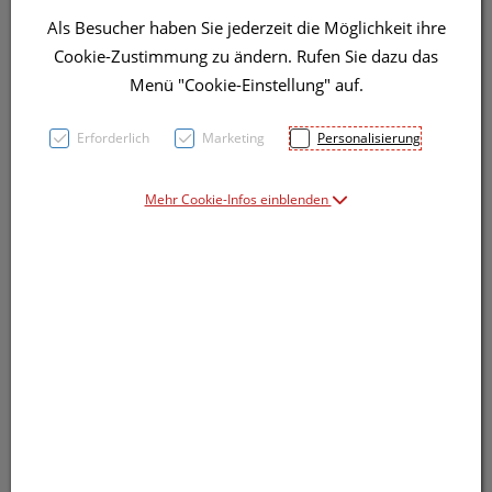
Als Besucher haben Sie jederzeit die Möglichkeit ihre
Cookie-Zustimmung zu ändern. Rufen Sie dazu das
Menü "Cookie-Einstellung" auf.
Symbolbild(er)
Erforderlich
Marketing
Personalisierung
Mehr Cookie-Infos einblenden
0,95 EUR
1 Stk. / Einheit
inkl. 20% MwSt.
Dieses Produkt ist derzeit vom Hersteller
nicht lieferbar
Produkt ist nicht online bestellbar