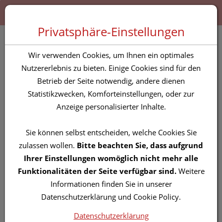
Zum “Inhalt dieser Seite” springen [AK + 0]
Zum Menü “Produkte” springen [AK + 1]
Zum Menü “Über uns / Service” springen [AK + 2]
Zu “Shop-Menüs” springen [AK + 3]
Zum "Barrierefreiheits-Menü" springen [AK + 4]
Zu den “Fusszeilen-Informationen” springen [AK + 5]
Toggle 
Produktsuche
Privatsphäre-Einstellungen
Oralspritze 5ml
Wir verwenden Cookies, um Ihnen ein optimales
+eins.gl28 Set 1st
Nutzererlebnis zu bieten. Einige Cookies sind für den
Betrieb der Seite notwendig, andere dienen
Statistikzwecken, Komforteinstellungen, oder zur
PZN: 5814463
Anzeige personalisierter Inhalte.
Sie können selbst entscheiden, welche Cookies Sie
zulassen wollen.
Bitte beachten Sie, dass aufgrund
Ihrer Einstellungen womöglich nicht mehr alle
Funktionalitäten der Seite verfügbar sind.
Weitere
Informationen finden Sie in unserer
Datenschutzerklärung und Cookie Policy.
Datenschutzerklärung