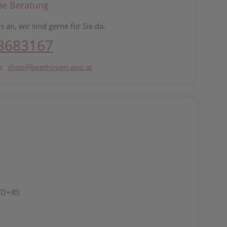
he Beratung
s an, wir sind gerne für Sie da.
 3683167
n:
shop@beethoven-apo.at
WD+®).