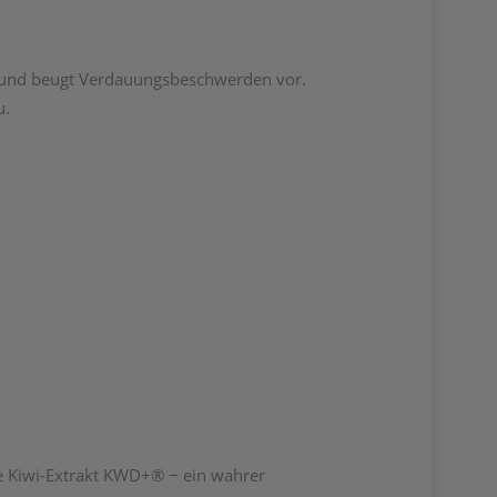
g und beugt Verdauungsbeschwerden vor.
u.
e Kiwi-Extrakt KWD+® − ein wahrer