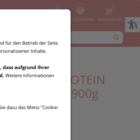
Profil
Wunschliste
Warenkorb
d für den Betrieb der Seite
sonalisierter Inhalte.
, dass aufgrund Ihrer
-POWER® PROTEIN
d.
Weitere Informationen
Schokoloade 900g
 Sie dazu das Menü "Cookie-
UR