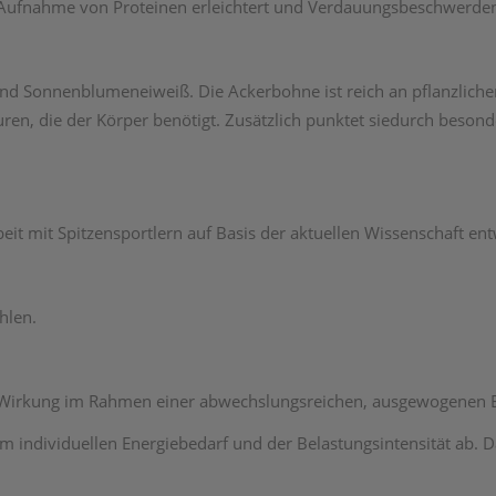
 Aufnahme von Proteinen erleichtert und Verdauungsbeschwerden
nd Sonnenblumeneiweiß. Die Ackerbohne ist reich an pflanzlichen
uren, die der Körper benötigt. Zusätzlich punktet siedurch beson
t mit Spitzensportlern auf Basis der aktuellen Wissenschaft entw
hlen.
le Wirkung im Rahmen einer abwechslungsreichen, ausgewogenen 
 individuellen Energiebedarf und der Belastungsintensität ab. D