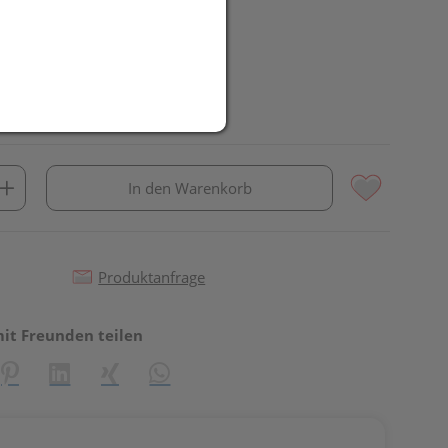
In den Warenkorb
Produktanfrage
mit Freunden teilen
reator\plugin\share\core\structs\SocialSharingServiceSettings]:fo
Pinterest
LinkedIn
Xing
WhatsApp (#[creator\plugin\share\core\st