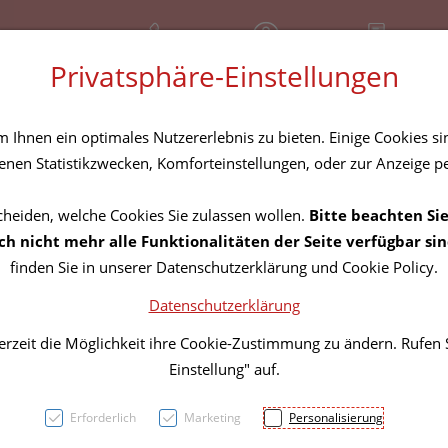
+43 (01) 3683167
Geschlossen
Rezept-Anfrage
Privatsphäre-Einstellungen
amilie
Nahrungsergänzung
Diverses
Ihnen ein optimales Nutzererlebnis zu bieten. Einige Cookies sin
nen Statistikzwecken, Komforteinstellungen, oder zur Anzeige per
cheiden, welche Cookies Sie zulassen wollen.
Bitte beachten Sie
OMNi
h nicht mehr alle Funktionalitäten der Seite verfügbar sin
finden Sie in unserer Datenschutzerklärung und Cookie Policy.
PLUS 
Datenschutzerklärung
erzeit die Möglichkeit ihre Cookie-Zustimmung zu ändern. Rufen
PZN: 5817496
Einstellung" auf.
39,95 E
Erforderlich
Marketing
Personalisierung
900 g / Einheit