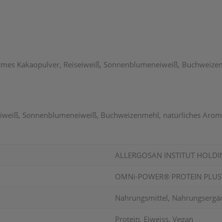
armes Kakaopulver, Reiseiweiß, Sonnenblumeneiweiß, Buchweizenm
eiweiß, Sonnenblumeneiweiß, Buchweizenmehl, natürliches Aroma,
ALLERGOSAN INSTITUT HOLD
OMNi-POWER® PROTEIN PLUS 
Nahrungsmittel, Nahrungsergä
Protein, Eiweiss, Vegan