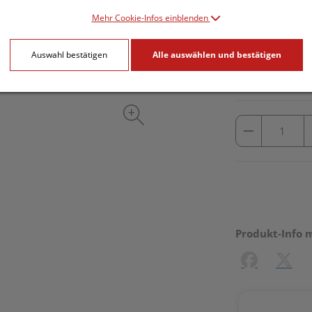
Mehr Cookie-Infos einblenden
inkl. 10% MwSt.
Auswahl bestätigen
Alle auswählen und bestätigen
lieferbar
Produkt-Info 
Facebook
X (#[c