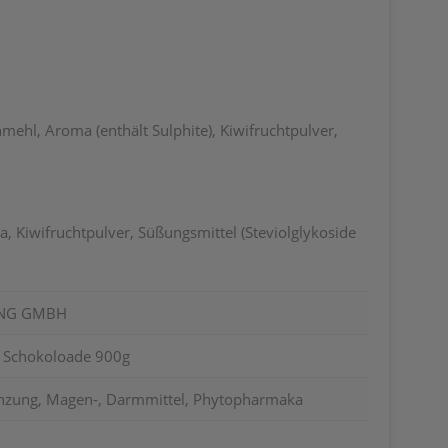
ehl, Aroma (enthält Sulphite), Kiwifruchtpulver,
 Kiwifruchtpulver, Süßungsmittel (Steviolglykoside
ING GMBH
Schokoloade 900g
nzung, Magen-, Darmmittel, Phytopharmaka