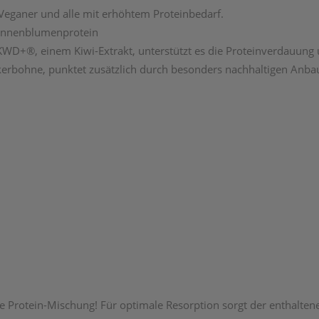
 Veganer und alle mit erhöhtem Proteinbedarf.
Sonnenblumenprotein
 KWD+®, einem Kiwi-Extrakt, unterstützt es die Proteinverdauun
ckerbohne, punktet zusätzlich durch besonders nachhaltigen Anba
rotein-Mischung! Für optimale Resorption sorgt der enthalten